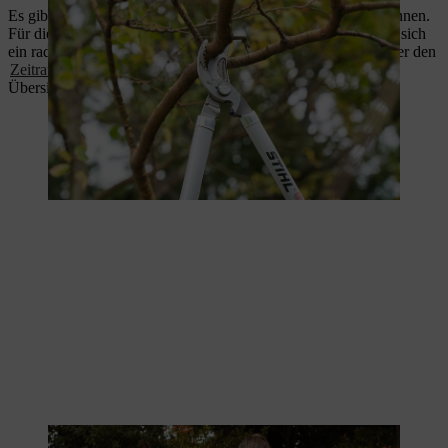
Es gibt verschiedene Hecken, die Sie im Winter schneiden können.
Für die
Buchenhecke
oder auch den
Kirschlorbeer
empfiehlt sich
ein radikaler Rückschnitt Ende Februar. Erfahren Sie mehr über den
Zeitraum des Heckenschnitts
weiterer Heckenarten in unserer
Übersicht.
Bei vielen Hecken bietet sich ein Rückschnitt im Winter an.