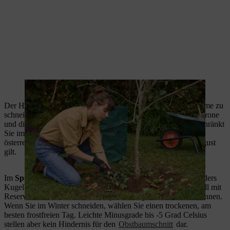
Unkraut und altes Laub werden im Garten entfernt.
Der Herbst und der Winter eignen sich hervorragend, um Bäume zu
schneiden, da diese laubfrei sind und Sie die Form der Baumkrone
und die einzelnen Äste jetzt gut im Blick haben. Außerdem schränkt
Sie im Winter das Heckenschnittverbot nicht ein, das laut
österreichischem Gesetz nur vom 20. Februar bis zum 31. August
gilt.
Im
Spätwinter
von Januar bis Anfang März verkraften besonders
Kugelbäume oder Obstbäume einen Schnitt gut, da sie randvoll mit
Reservestoffen sind und im Frühjahr kräftig neu austreiben können.
Wenn Sie im Winter schneiden, wählen Sie einen trockenen, am
besten frostfreien Tag. Leichte Minusgrade bis -5 Grad Celsius
stellen aber kein Hindernis für den
Obstbaumschnitt
dar.