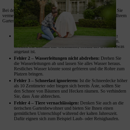
Bei der Gartenpflege im Winter gibt es eine Menge Fehler, die Sie
vermeiden sollten, um auch in der kalten Jahreszeit Freude an Ihrem
Garten zu haben – dazu zählen auch die folgenden:
Fehler 1 – Immergrüne Pflanzen austrocknen lassen:
Immergrüne Pflanzen sollten Sie auch im Winter wässern.
Greifen Sie deshalb zur Gießkanne, sobald der Boden etwas
angetaut ist.
Fehler 2 – Wasserleitungen nicht abdrehen:
Drehen Sie
die Wasserleitungen ab und lassen Sie alles Wasser heraus.
Restliches Wasser könnte sonst gefrieren und die Rohre zum
Platzen bringen.
Fehler 3 – Schneelast ignorieren:
Ist die Schneedecke höher
als 10 Zentimeter oder biegen sich bereits Äste, sollten Sie
den Schnee von Bäumen und Hecken räumen. So verhindern
Sie, dass Äste abbrechen.
Fehler 4 – Tiere vernachlässigen:
Denken Sie auch an die
tierischen Gartenbewohner und bieten Sie Ihnen einen
gemütlichen Unterschlupf während der kalten Jahreszeit.
Dafür eignen sich zum Beispiel Laub- oder Reisighaufen.