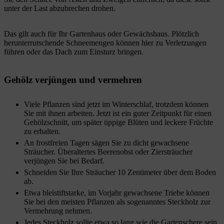
unter der Last abzubrechen drohen.
Das gilt auch für Ihr Gartenhaus oder Gewächshaus. Plötzlich
herunterrutschende Schneemengen können hier zu Verletzungen
führen oder das Dach zum Einsturz bringen.
Gehölz verjüngen und vermehren
Viele Pflanzen sind jetzt im Winterschlaf, trotzdem können
Sie mit ihnen arbeiten. Jetzt ist ein guter Zeitpunkt für einen
Gehölzschnitt, um später üppige Blüten und leckere Früchte
zu erhalten.
An frostfreien Tagen sägen Sie zu dicht gewachsene
Sträucher. Überaltertes Beerenobst oder Ziersträucher
verjüngen Sie bei Bedarf.
Schneiden Sie Ihre Sträucher 10 Zentimeter über dem Boden
ab.
Etwa bleistiftstarke, im Vorjahr gewachsene Triebe können
Sie bei den meisten Pflanzen als sogenanntes Steckholz zur
Vermehrung nehmen.
Jedes Steckholz sollte etwa so lang wie die Gartenschere sein