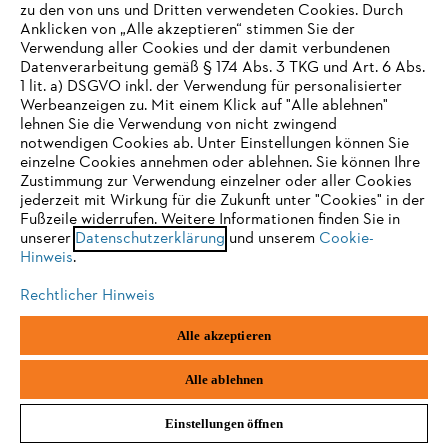
zu den von uns und Dritten verwendeten Cookies. Durch
Anklicken von „Alle akzeptieren“ stimmen Sie der
E-Mail-Adresse
Verwendung aller Cookies und der damit verbundenen
Datenverarbeitung gemäß § 174 Abs. 3 TKG und Art. 6 Abs.
1 lit. a) DSGVO inkl. der Verwendung für personalisierter
IHR BROWSER WIRD NICHT
Werbeanzeigen zu. Mit einem Klick auf "Alle ablehnen"
lehnen Sie die Verwendung von nicht zwingend
UNTERSTÜTZT
Jetzt anmelden
notwendigen Cookies ab. Unter Einstellungen können Sie
einzelne Cookies annehmen oder ablehnen. Sie können Ihre
Zustimmung zur Verwendung einzelner oder aller Cookies
Sie nutzen einen Browser, den wir noch nicht unterstützen. Für
jederzeit mit Wirkung für die Zukunft unter "Cookies" in der
eine optimale Nutzung unserer Seite empfehlen wir Ihnen, zu
Fußzeile widerrufen. Weitere Informationen finden Sie in
#STIHL
unserer
einem der folgenden Browser zu wechseln:
Datenschutzerklärung
und unserem
Cookie-
Hinweis
.
Rechtlicher Hinweis
Firefox
Chrome
Alle akzeptieren
Safari
Edge
Alle ablehnen
Unternehmen
Einstellungen öffnen