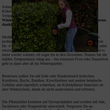
Solange sich noch kein Frost angekündigt hat, dürfen robuste
Kübelpflanzen wie Oleander oder Agapanthus bei milden
Temperaturen draußen bleiben.
Zögern Sie den Einzug ins
Winterquartier möglichst lange hinaus, denn das oft zu warme,
dunkle Winterquartier bedeutet Stress für die Pflanzen.
Mediterrane Pflanzen stecken Temperaturen um 0 Grad Celsius
problemlos weg, robuste Oleander oder Olivenbäume sogar Frost
bis -4 Grad. Die ersten Fröste überstehen die Pflanzen deshalb unter
einem Bettlaken oder Noppenfolie dicht am Haus. Danach wird es
meist wieder wärmer, oft sogar bis in den Dezember. Nutzen Sie die
milden Temperaturen ruhig aus – bei erneutem Frost oder Dauerfrost
geht es dann aber ab ins Winterquartier.
Beetrosen sollten Sie mit Erde oder Rindenmulch bedecken.
Koniferen, Buchs, Bambus, Kirschlorbeer und andere heimische
Gehölze sind eigentlich winterhart, als Kübelpflanze brauchen sie
aber Winterschutz, damit sie nicht austrocknen und erfrieren.
Die Pflanzkübel kommen auf Styroporplatten und werden mit Jute,
Sackleinen oder Noppenfolie umwickelt. Vergessen Sie an