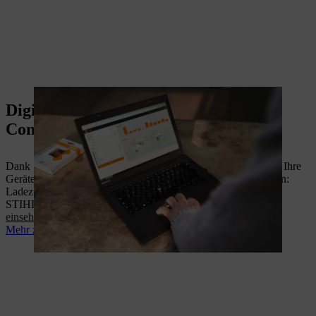
Digitales Gerätemanagement: STIHL
Connected
Dank STIHL connected behalten Sie stets den Überblick über Ihre
Geräteflotte – und können Ihre Akkus einfach digital verwalten:
Ladezustand, Nutzungsdauer sowie Seriennummer sind in der
STIHL connected App sowie im
STIHL connected Portal
einsehbar.
Mehr zum digitalen Flottenmanagement