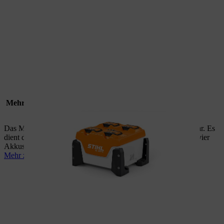
Mehrfachladegerät
Das Mehrfachladegerät ist platzsparend und anreihbar stapelbar. Es
dient dem sequentiellen sowie dem gleichzeitigen Laden von vier
Akkus.
Mehr zu AL 301-4