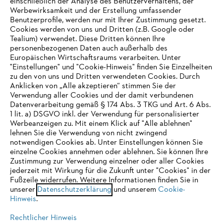
einschließlich der Analyse des Benutzerverhaltens, der
Werbewirksamkeit und der Erstellung umfassender
Benutzerprofile, werden nur mit Ihrer Zustimmung gesetzt.
Cookies werden von uns und Dritten (z.B. Google oder
Tealium) verwendet. Diese Dritten können Ihre
personenbezogenen Daten auch außerhalb des
Europäischen Wirtschaftsraums verarbeiten. Unter
"Einstellungen" und "Cookie-Hinweis" finden Sie Einzelheiten
zu den von uns und Dritten verwendeten Cookies. Durch
Anklicken von „Alle akzeptieren“ stimmen Sie der
Verwendung aller Cookies und der damit verbundenen
Datenverarbeitung gemäß § 174 Abs. 3 TKG und Art. 6 Abs.
1 lit. a) DSGVO inkl. der Verwendung für personalisierter
IHR BROWSER WIRD NICHT
Werbeanzeigen zu. Mit einem Klick auf "Alle ablehnen"
lehnen Sie die Verwendung von nicht zwingend
UNTERSTÜTZT
notwendigen Cookies ab. Unter Einstellungen können Sie
einzelne Cookies annehmen oder ablehnen. Sie können Ihre
Zustimmung zur Verwendung einzelner oder aller Cookies
Sie nutzen einen Browser, den wir noch nicht unterstützen. Für
jederzeit mit Wirkung für die Zukunft unter "Cookies" in der
eine optimale Nutzung unserer Seite empfehlen wir Ihnen, zu
Fußzeile widerrufen. Weitere Informationen finden Sie in
unserer
einem der folgenden Browser zu wechseln:
Datenschutzerklärung
und unserem
Cookie-
Hinweis
.
Rechtlicher Hinweis