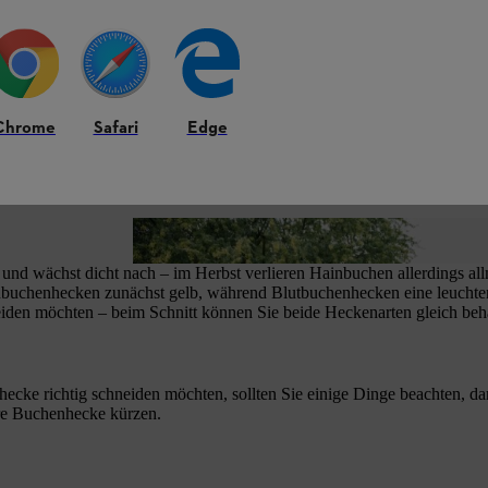
Chrome
Safari
Edge
Hecken dürfen Sie nicht jederzeit schneiden.
t und wächst dicht nach – im Herbst verlieren Hainbuchen allerdings al
Hainbuchenhecken zunächst gelb, während Blutbuchenhecken eine leucht
iden möchten – beim Schnitt können Sie beide Heckenarten gleich beh
ke richtig schneiden möchten, sollten Sie einige Dinge beachten, da
Ihre Buchenhecke kürzen.