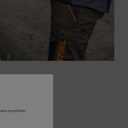
ten zweimal jährlich schneiden,
kal zurückzuschneiden, ist im
 Seite empfehlen