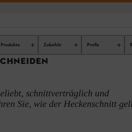
en?
enpflege
Heckenpflege
Hecke schneiden
Buchenhecke schneid
Produkte
Zubehör
Profis
CHNEIDEN
liebt, schnittverträglich und
ren Sie, wie der Heckenschnitt gel