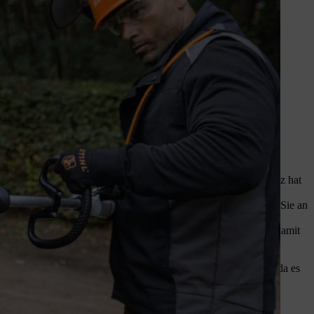
 Sie stören in dieser Zeit keine brütenden Vögel und das Gehölz hat
zurückzuschneiden. Schonende Form- und Pflegeschnitte dürfen Sie an
 Austrieb. Ein schonender Pflegeschnitt lohnt sich Ende Juni, damit
auch ein stärkerer Rückschnitt möglich und erlaubt. Eine
 ab. Beachten Sie bestehende Vorschriften zum Heckenschnitt, da es