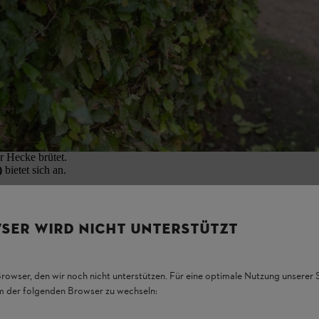
 beantwortet. Da Buchenhecken schnell wachsen, sollten Sie sie
am bes
. Ein geeigneter Zeitpunkt, um eine Buchenhecke bei Bedarf radi
hölz hat noch nicht ausgetrieben.
Heckenschere
 untersagt ist,
eiden – diese
e aber immer
r Hecke brütet.
)
bietet sich an.
SER WIRD NICHT UNTERSTÜTZT
Browser, den wir noch nicht unterstützen. Für eine optimale Nutzung unserer
em der folgenden Browser zu wechseln: