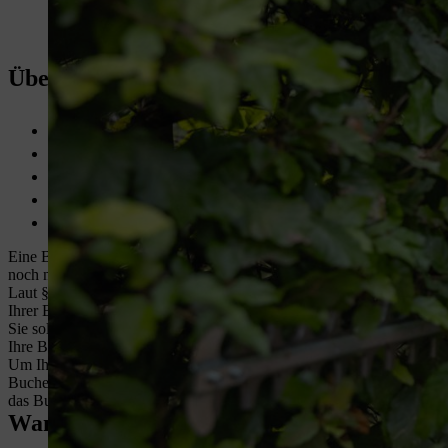
Übersicht: Buchenhecke schneiden
Buchenhecke zweimal jährlich schneiden
Im Februar und Ende Juni empfehlenswert
Buchenhecke besonders schnittverträglich, Rückschnitt bis in
Heckenschnitt-Vorschrift durch das Bundesnaturschutzgesetz 
Als Pflegemaßnahme
Hecke düngen
und junge Buchenhecken
Eine Buchenhecke schneiden Sie am besten im Februar und im Juni. Fü
noch nicht ausgetrieben. Für einen schonenden Pflegeschnitt bietet sic
Laut § 39 Abs. 5 Bundesnaturschutzgesetz ist es vom 1. März bis zu
Ihrer Buchenhecke aber immer durchführen.
Sie sollten Ihre Buchenhecke zweimal jährlich schneiden: Der optimal
Ihre Buchenhecke dicht wächst und in Form bleibt.
Um Ihre Buchenhecke zurückzuschneiden, sollten Sie im Sommer nur di
Buchenhecke können Sie bis ins Altholz zurückschneiden, ohne sie zu
das Bundesnaturschutzgesetz untersagt, vom 1. März bis zum 30. Se
Wann eine Buchenhecke schneiden?