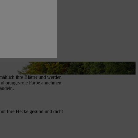
lmählich ihre Blätter und werden
end orange-rote Farbe annehmen.
andeln.
mit Ihre Hecke gesund und dicht