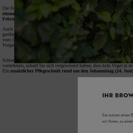
Die Frage, wann Sie eine Buchenhecke schneiden sollten, ist schnell
einmal im zeitigen Frühjahr und einmal rund um den Johannistag
Februar.
In dieser Zeit stören Sie keine brütenden Vögel und das Ge
Auch aus juristischer Sicht sollten Sie spätestens Ende Februar zur 
greifen, da es in Deutschland laut § 39 Abs. 5 Bundesnaturschutzgesetz
vom 1. März bis zum 30. September eine Hecke radikal zurückzuschn
Vorgabe soll brütende Vögel schützen.
Schonende Form- und Pflegeschnitte dürfen Sie an Ihrer Buchenheck
vornehmen, sobald Sie sich vergewissert haben, dass kein Vogel in de
Ein
zusätzlicher Pflegeschnitt rund um den Johannistag (24. Juni
IHR BROW
Sie nutzen einen 
wir Ihnen, zu ein