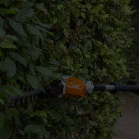
s Altholz ohne Schäden möglich
beachten
 regelmäßig wässern
r einen starken Verjüngungs- und Rückschnitt eignet sich der Februar.
h zusätzlich die Zeit um den Johannistag (24. Juni) an.
m 30. September deutschlandweit verboten, eine Buchenhecke radikal 
e Zeitpunkt für einen stärkeren Rückschnitt ist im Februar kurz vor dem
e Neuaustriebe um die Hälfte bis zwei Drittel kürzen. Im Februar ist 
 schädigen. Schneiden Sie ältere Äste direkt unter den Verzweigungen
ptember Hecken bis auf den Stock zurückzuschneiden.