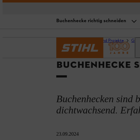
Buchenhecke richtig schneiden
Wann eine Buchenhecke schneid
Startseite
Ratgeber und Projekte
Gart
Buchenhecke richtig schneiden
BUCHENHECKE S
Buchenhecke pflegen
Buchenhecken sind be
dichtwachsend. Erfah
23.09.2024