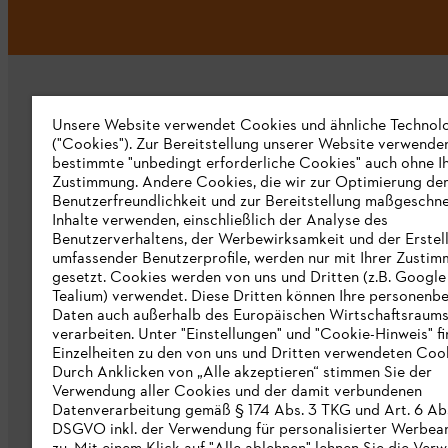
Unsere Website verwendet Cookies und ähnliche Technol
("Cookies"). Zur Bereitstellung unserer Website verwende
bestimmte "unbedingt erforderliche Cookies" auch ohne I
Zustimmung. Andere Cookies, die wir zur Optimierung de
Unternehmen
Benutzerfreundlichkeit und zur Bereitstellung maßgeschne
Inhalte verwenden, einschließlich der Analyse des
Über uns
Benutzerverhaltens, der Werbewirksamkeit und der Erstel
umfassender Benutzerprofile, werden nur mit Ihrer Zusti
Katalog zum Download
gesetzt. Cookies werden von uns und Dritten (z.B. Google
Tealium) verwendet. Diese Dritten können Ihre personen
STIHL Hinweisgebersystem
Daten auch außerhalb des Europäischen Wirtschaftsraum
verarbeiten. Unter "Einstellungen" und "Cookie-Hinweis" f
Presse
Einzelheiten zu den von uns und Dritten verwendeten Cook
Durch Anklicken von „Alle akzeptieren“ stimmen Sie der
STIHL Corporate
Verwendung aller Cookies und der damit verbundenen
Datenverarbeitung gemäß § 174 Abs. 3 TKG und Art. 6 Abs. 
DSGVO inkl. der Verwendung für personalisierter Werbea