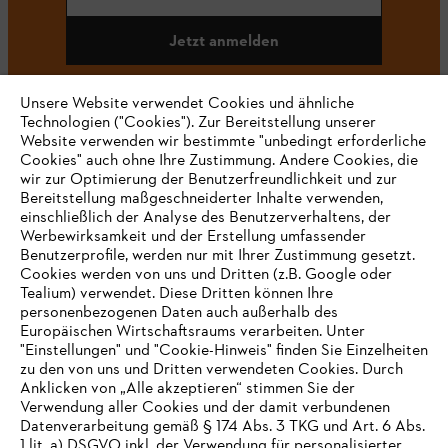
Jetzt anmelden
Unsere Website verwendet Cookies und ähnliche
Technologien ("Cookies"). Zur Bereitstellung unserer
#STIHL
Website verwenden wir bestimmte "unbedingt erforderliche
Cookies" auch ohne Ihre Zustimmung. Andere Cookies, die
wir zur Optimierung der Benutzerfreundlichkeit und zur
Bereitstellung maßgeschneiderter Inhalte verwenden,
einschließlich der Analyse des Benutzerverhaltens, der
Werbewirksamkeit und der Erstellung umfassender
Benutzerprofile, werden nur mit Ihrer Zustimmung gesetzt.
Cookies werden von uns und Dritten (z.B. Google oder
Tealium) verwendet. Diese Dritten können Ihre
Unternehmen
personenbezogenen Daten auch außerhalb des
Europäischen Wirtschaftsraums verarbeiten. Unter
"Einstellungen" und "Cookie-Hinweis" finden Sie Einzelheiten
zu den von uns und Dritten verwendeten Cookies. Durch
Häufig gestellte Fragen
Anklicken von „Alle akzeptieren“ stimmen Sie der
Verwendung aller Cookies und der damit verbundenen
Datenverarbeitung gemäß § 174 Abs. 3 TKG und Art. 6 Abs.
1 lit. a) DSGVO inkl. der Verwendung für personalisierter