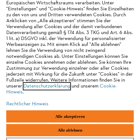
Europäischen Wirtschaftsraums verarbeiten. Unter
"Einstellungen" und "Cookie-Hinweis" finden Sie Einzelheiten
zu den von uns und Dritten verwendeten Cookies. Durch
Häufig gestellte Fragen
Anklicken von „Alle akzeptieren“ stimmen Sie der
Verwendung aller Cookies und der damit verbundenen
Datenverarbeitung gemäß § 174 Abs. 3 TKG und Art. 6 Abs.
1 lit. a) DSGVO inkl. der Verwendung für personalisierter
IHR BROWSER WIRD NICHT
Werbeanzeigen zu. Mit einem Klick auf "Alle ablehnen"
Service
lehnen Sie die Verwendung von nicht zwingend
UNTERSTÜTZT
notwendigen Cookies ab. Unter Einstellungen können Sie
einzelne Cookies annehmen oder ablehnen. Sie können Ihre
Zustimmung zur Verwendung einzelner oder aller Cookies
Sie nutzen einen Browser, den wir noch nicht unterstützen. Für
jederzeit mit Wirkung für die Zukunft unter "Cookies" in der
eine optimale Nutzung unserer Seite empfehlen wir Ihnen, zu
Fußzeile widerrufen. Weitere Informationen finden Sie in
Datenschutzrichtlinien
Impressum
Cookies
unserer
einem der folgenden Browser zu wechseln:
Datenschutzerklärung
und unserem
Cookie-
Hinweis
.
Rechtliche Informationen
Rechtlicher Hinweis
Firefox
Chrome
Alle akzeptieren
STIHL Gesellschaft m. b. H.
Fachmarktstraße 7
Safari
Edge
2334 Vösendorf
Alle ablehnen