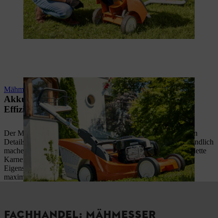
Mähmesser schärfen
Akku-Rasenmäher im Detail: Sicherheit und
Effizienz mit STIHL
Der Mono-Komfortlenker ist nur eines der vielen durchdachten
Details, die STIHL Akku-Rasenmäher besonders benutzerfreundlich
machen. Ab Minute 10:27 zeigen Dir Matt Beadle und Bernadette
Karner-Kössl die smarten Funktionen und leistungsstarken
Eigenschaften, die das komfortable Mähen erleichtern und für
maximale Effizienz sorgen.
FACHHANDEL: MÄHMESSER