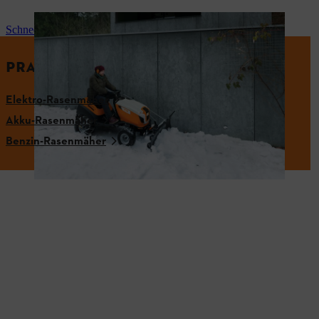
Schneeschild für Rasentraktor
PRAKTISCHES ZUBEHÖR
Elektro-Rasenmäher
Akku-Rasenmäher
Benzin-Rasenmäher