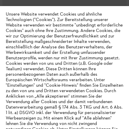
Unsere Website verwendet Cookies und ähnliche
Technologien ("Cookies"). Zur Bereitstellung unserer
Unternehmen
Website verwenden wir bestimmte "unbedingt erforderliche
Cookies" auch ohne Ihre Zustimmung. Andere Cookies, die
wir zur Optimierung der Benutzerfreundlichkeit und zur
Bereitstellung maßgeschneiderter Inhalte verwenden,
Häufig gestellte Fragen
einschließlich der Analyse des Benutzerverhaltens, der
Werbewirksamkeit und der Erstellung umfassender
Benutzerprofile, werden nur mit Ihrer Zustimmung gesetzt.
Cookies werden von uns und Dritten (z.B. Google oder
Tealium) verwendet. Diese Dritten können Ihre
Service
personenbezogenen Daten auch außerhalb des
Europäischen Wirtschaftsraums verarbeiten. Unter
"Einstellungen" und "Cookie-Hinweis" finden Sie Einzelheiten
zu den von uns und Dritten verwendeten Cookies. Durch
Anklicken von „Alle akzeptieren“ stimmen Sie der
Verwendung aller Cookies und der damit verbundenen
Datenschutzrichtlinien
Impressum
Cookies
Datenverarbeitung gemäß § 174 Abs. 3 TKG und Art. 6 Abs.
1 lit. a) DSGVO inkl. der Verwendung für personalisierter
IHR BROWSER WIRD NICHT
Rechtliche Informationen
Werbeanzeigen zu. Mit einem Klick auf "Alle ablehnen"
lehnen Sie die Verwendung von nicht zwingend
UNTERSTÜTZT