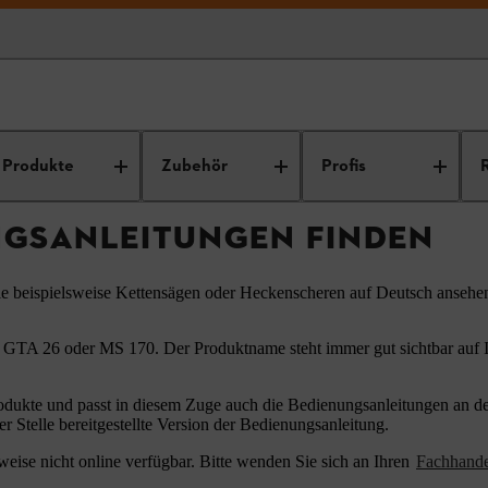
ungsanleitungen
Produkte
Zubehör
Profis
NGSANLEITUNGEN FINDEN
ie beispielsweise Kettensägen oder Heckenscheren auf Deutsch ansehe
 GTA 26 oder MS 170. Der Produktname steht immer gut sichtbar auf Ih
odukte und passt in diesem Zuge auch die Bedienungsanleitungen an den
er Stelle bereitgestellte Version der Bedienungsanleitung.
eise nicht online verfügbar. Bitte wenden Sie sich an Ihren
Fachhand