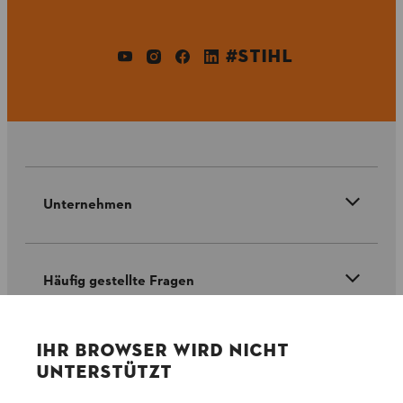
#STIHL
Unternehmen
Häufig gestellte Fragen
IHR BROWSER WIRD NICHT
Service
UNTERSTÜTZT