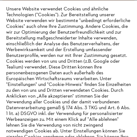
Unsere Website verwendet Cookies und ähnliche
Technologien ("Cookies"). Zur Bereitstellung unserer
#STIHL
Website verwenden wir bestimmte "unbedingt erforderliche
Cookies" auch ohne Ihre Zustimmung. Andere Cookies, die
wir zur Optimierung der Benutzerfreundlichkeit und zur
Bereitstellung maßgeschneiderter Inhalte verwenden,
einschließlich der Analyse des Benutzerverhaltens, der
Werbewirksamkeit und der Erstellung umfassender
Benutzerprofile, werden nur mit Ihrer Zustimmung gesetzt.
Cookies werden von uns und Dritten (z.B. Google oder
Tealium) verwendet. Diese Dritten können Ihre
Unternehmen
personenbezogenen Daten auch außerhalb des
Europäischen Wirtschaftsraums verarbeiten. Unter
"Einstellungen" und "Cookie-Hinweis" finden Sie Einzelheiten
zu den von uns und Dritten verwendeten Cookies. Durch
Häufig gestellte Fragen
Anklicken von „Alle akzeptieren“ stimmen Sie der
Verwendung aller Cookies und der damit verbundenen
Datenverarbeitung gemäß § 174 Abs. 3 TKG und Art. 6 Abs.
1 lit. a) DSGVO inkl. der Verwendung für personalisierter
IHR BROWSER WIRD NICHT
Werbeanzeigen zu. Mit einem Klick auf "Alle ablehnen"
Service
lehnen Sie die Verwendung von nicht zwingend
UNTERSTÜTZT
notwendigen Cookies ab. Unter Einstellungen können Sie