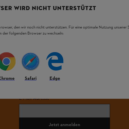
ROHRBACH
SER WIRD NICHT UNTERSTÜTZT
SCHWAZ
N IM PONGAU
ST. PÖLTEN
TULLN
Browser, den wir noch nicht unterstützen. Für eine optimale Nutzung unserer
em der folgenden Browser zu wechseln:
RUCK
VÖLKERMARKT
WELS
RG
ZELL AM SEE
Chrome
Safari
Edge
iben Sie auf dem Laufenden mit dem STIHL Newsle
E-Mail-Adresse
Jetzt anmelden