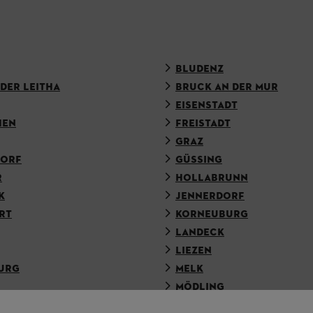
BLUDENZ
DER LEITHA
BRUCK AN DER MUR
EISENSTADT
HEN
FREISTADT
GRAZ
DORF
GÜSSING
R
HOLLABRUNN
K
JENNERDORF
RT
KORNEUBURG
LANDECK
LIEZEN
URG
MELK
MÖDLING
ENDORF
OBERWART