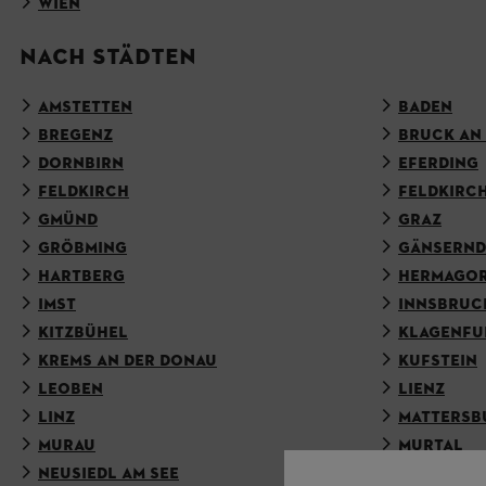
WIEN
NACH STÄDTEN
AMSTETTEN
BADEN
BREGENZ
BRUCK AN 
DORNBIRN
EFERDING
FELDKIRCH
FELDKIRC
GMÜND
GRAZ
GRÖBMING
GÄNSERN
HARTBERG
HERMAGO
IMST
INNSBRUC
KITZBÜHEL
KLAGENFU
KREMS AN DER DONAU
KUFSTEIN
LEOBEN
LIENZ
LINZ
MATTERSB
MURAU
MURTAL
NEUSIEDL AM SEE
OBERPULL