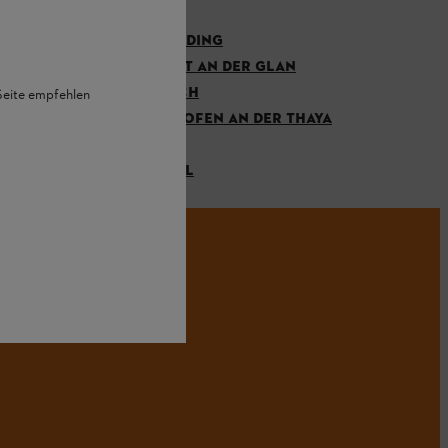
RUST
SCHÄRDING
ST. VEIT AN DER GLAN
VILLACH
 Seite empfehlen
WAIDHOFEN AN DER THAYA
WIEN
ZWETTL
tter