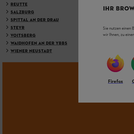
REUTTE
RIED
IHR BROW
SALZBURG
SCHEIBBS
SPITTAL AN DER DRAU
ST. JOHAN
STEYR
TAMSWEG
Sie nutzen einen 
wir Ihnen, zu ein
VOITSBERG
VÖCKLAB
WAIDHOFEN AN DER YBBS
WEIZ
WIENER NEUSTADT
WOLFSBE
Firefox
Ble