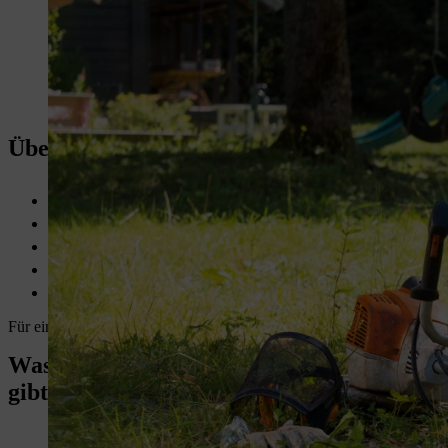
Übersicht: Wartung Der Motorsense
Immer zur Sicherheit die Bedienungsanleitung lesen.
Auf das richtige Benzingemisch für die Motorsense achten.
Das
Schneidwerkzeug der Motorsense
vor der Arbeit immer ü
Die
Motorsense
nach der Arbeit immer reinigen.
Das
Benzingemisch
nach Bedarf austauschen.
Für einen Freischneider benötigen Sie Fett, um das Getriebe zu schmi
Was es zur Wartung Ihrer Motorsense zu 
gibt