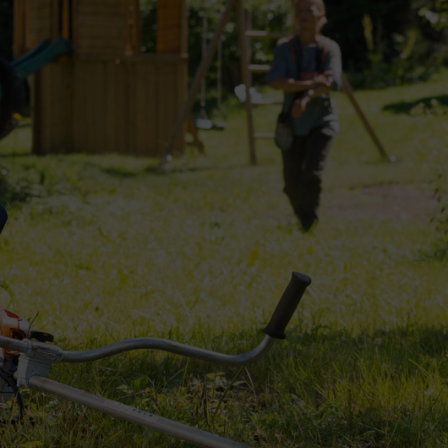
berprüfen.
eren. Wir empfehlen für alle
STIHL Motorsensen und Freischneider
da
beachten