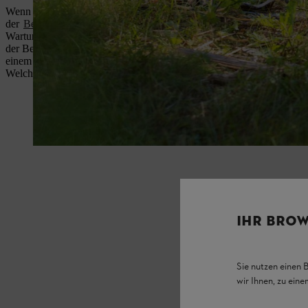
Wenn es um die Wartung Ihrer Motorsense geht, ist das aufmerksame
der
Bedienungsanleitung
der erste Schritt – dort finden Sie die wicht
Wartungsarbeiten. Führen Sie nur Wartungsarbeiten und Reparaturen d
der Bedienungsanleitung beschrieben sind. Alle anderen Arbeiten über
einem
STIHL Fachhandel
, die das nötige Know-how für alle Reparat
Welche Arbeiten Sie selbst durchführen können, erfahren Sie hier.
IHR BROW
Sie nutzen einen 
wir Ihnen, zu ein