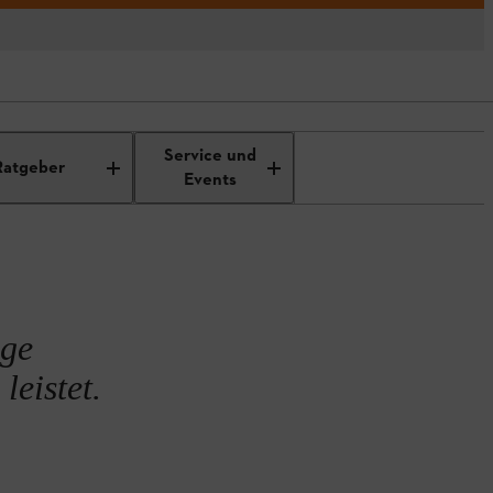
hrer Motorsense
Service und
Ratgeber
Events
ige
leistet.