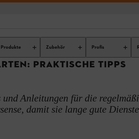
itstechnik und Gerätepflege
Motorsense-Tipps
Tipps zur Wartung I
Produkte
Zubehör
Profis
ugs
RTEN: PRAKTISCHE TIPPS
nse
s und Anleitungen für die regelmäß
ense, damit sie lange gute Dienste 