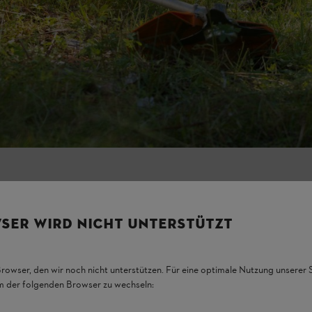
 Durchlesen
igsten
urch, die in
lassen Sie bitte
uren mitbringt.
SER WIRD NICHT UNTERSTÜTZT
Browser, den wir noch nicht unterstützen. Für eine optimale Nutzung unserer
em der folgenden Browser zu wechseln: