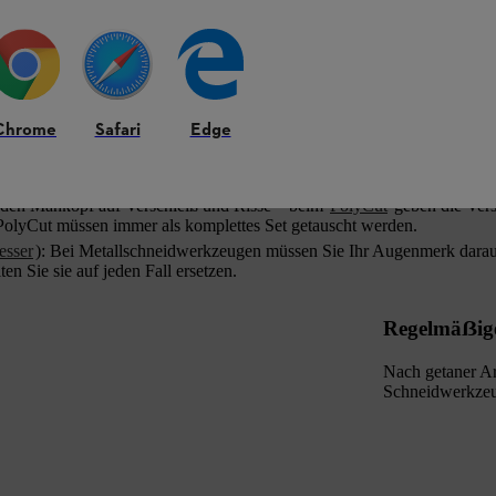
e nach Bedarf mit wenigen Handgriffen auswechseln können. Eine wicht
erkzeugs. Bei der Kontrolle des Schneidwerkzeugs gehen Sie wie folgt 
Chrome
Safari
Edge
en Mähkopf und prüfen Sie, ob die Fadenaufwicklung stimmt – die Fäden
Original Mähfaden neu.
 den Mähkopf auf Verschleiß und Risse – beim
PolyCut
geben die Ver
PolyCut müssen immer als komplettes Set getauscht werden.
esser
): Bei Metallschneidwerkzeugen müssen Sie Ihr Augenmerk darauf
en Sie sie auf jeden Fall ersetzen.
Regelmäẞige
Nach getaner Ar
Schneidwerkzeug