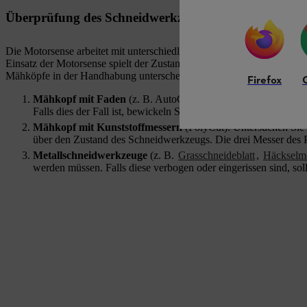
Überprüfung des Schneidwerkzeugs einer Motorsense
Die Motorsense arbeitet mit unterschiedlichen Mähköpfen, die Sie j
Einsatz der Motorsense spielt der Zustand des verwendeten Schneidw
Mähköpfe in der Handhabung unterscheiden:
Firefox
Mähkopf mit Faden
(z. B. AutoCut, SuperCut): Öffnen Sie d
Falls dies der Fall ist, bewickeln Sie den Mähkopf mit STIHL 
Mähkopf mit Kunststoffmessern
(PolyCut): Untersuchen Sie
über den Zustand des Schneidwerkzeugs. Die drei Messer des 
Metallschneidwerkzeuge
(z. B.
Grasschneideblatt
,
Häckselm
werden müssen. Falls diese verbogen oder eingerissen sind, sollt