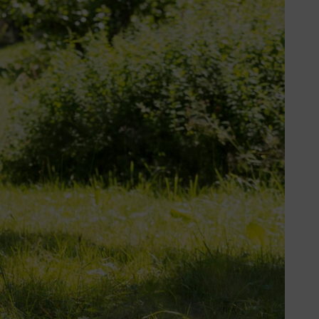
s Hochleistungs-Getriebefett
Superlub FS
zu verwenden.