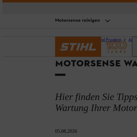
Motorsense reinigen
Übersicht
Startseite
Ratgeber und Projekte
Arbe
Überprüfung des Schneidwerkze
MOTORSENSE WA
Wartung und Pflege der Motorse
Motorsense reinigen
Motorsense springt nicht an?
Hier finden Sie Tipp
Wartung Ihrer Motors
05.08.2026