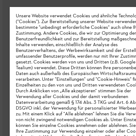
Unsere Website verwendet Cookies und ähnliche Technol
("Cookies"). Zur Bereitstellung unserer Website verwende
bestimmte "unbedingt erforderliche Cookies" auch ohne I
Zustimmung. Andere Cookies, die wir zur Optimierung de
Unternehmen
Benutzerfreundlichkeit und zur Bereitstellung maßgeschne
Inhalte verwenden, einschließlich der Analyse des
Über uns
Benutzerverhaltens, der Werbewirksamkeit und der Erstel
umfassender Benutzerprofile, werden nur mit Ihrer Zusti
Katalog zum Download
gesetzt. Cookies werden von uns und Dritten (z.B. Google
Tealium) verwendet. Diese Dritten können Ihre personen
STIHL Hinweisgebersystem
Daten auch außerhalb des Europäischen Wirtschaftsraum
verarbeiten. Unter "Einstellungen" und "Cookie-Hinweis" f
Presse
Einzelheiten zu den von uns und Dritten verwendeten Cook
Durch Anklicken von „Alle akzeptieren“ stimmen Sie der
STIHL Corporate
Verwendung aller Cookies und der damit verbundenen
Datenverarbeitung gemäß § 174 Abs. 3 TKG und Art. 6 Abs. 
DSGVO inkl. der Verwendung für personalisierter Werbea
zu. Mit einem Klick auf "Alle ablehnen" lehnen Sie die Ve
von nicht zwingend notwendigen Cookies ab. Unter Einste
können Sie einzelne Cookies annehmen oder ablehnen. Si
Ihre Zustimmung zur Verwendung einzelner oder aller Coo