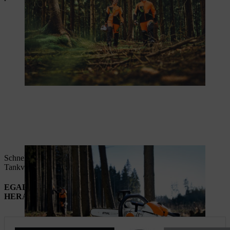
Schnell wieder im Einsatz:
MS 201 C-M
mit werkzeuglosem
Tankverschluss für einfaches Nachfüllen.
EGAL, WAS ANSTEHT: AKKU-GERÄTE FÜR JEDE
HERAUSFORDERUNG.