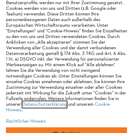
Benutzerprofile, werden nur mit Ihrer Zustimmung gesetzt.
Cookies werden von uns und Dritten (z.B. Google oder
Tealium) verwendet. Diese Dritten können Ihre
personenbezogenen Daten auch außerhalb des
Europäischen Wirtschaftsraums verarbeiten. Unter
"Einstellungen" und "Cookie-Hinweis" finden Sie Einzelheiten
zu den von uns und Dritten verwendeten Cookies. Durch
Anklicken von „Alle akzeptieren“ stimmen Sie der
Verwendung aller Cookies und der damit verbundenen
Datenverarbeitung gemäß § 174 Abs. 3 TKG und Art. 6 Abs.
1 lit. a) DSGVO inkl. der Verwendung für personalisierter
IHR BROWSER WIRD NICHT
Werbeanzeigen zu. Mit einem Klick auf "Alle ablehnen"
lehnen Sie die Verwendung von nicht zwingend
UNTERSTÜTZT
notwendigen Cookies ab. Unter Einstellungen können Sie
einzelne Cookies annehmen oder ablehnen. Sie können Ihre
Zustimmung zur Verwendung einzelner oder aller Cookies
Sie nutzen einen Browser, den wir noch nicht unterstützen. Für
jederzeit mit Wirkung für die Zukunft unter "Cookies" in der
eine optimale Nutzung unserer Seite empfehlen wir Ihnen, zu
Fußzeile widerrufen. Weitere Informationen finden Sie in
unserer
einem der folgenden Browser zu wechseln:
Datenschutzerklärung
und unserem
Cookie-
Hinweis
.
Rechtlicher Hinweis
Firefox
Chrome