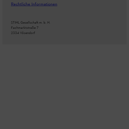
Rechtliche Informationen
STIHL Gesellschaft m. b. H.
Fachmarktstraße 7
2334 Vösendorf