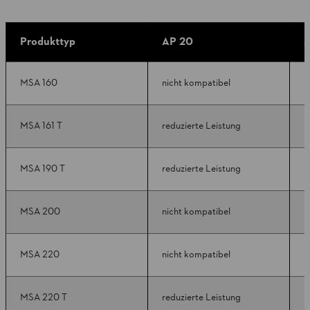
Produkttyp
AP 20
A
MSA 160
nicht kompatibel
k
MSA 161 T
reduzierte Leistung
k
MSA 190 T
reduzierte Leistung
k
MSA 200
nicht kompatibel
r
MSA 220
nicht kompatibel
r
MSA 220 T
reduzierte Leistung
r