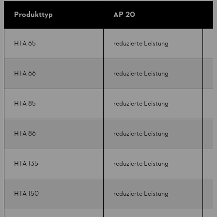
Produkttyp
AP 20
A
HTA 65
reduzierte Leistung
k
HTA 66
reduzierte Leistung
k
HTA 85
reduzierte Leistung
k
HTA 86
reduzierte Leistung
k
HTA 135
reduzierte Leistung
r
HTA 150
reduzierte Leistung
r