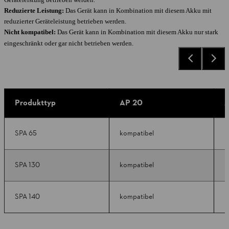
Reduzierte Leistung:
Das Gerät kann in Kombination mit diesem Akku mit
reduzierter Geräteleistung betrieben werden.
Nicht kompatibel:
Das Gerät kann in Kombination mit diesem Akku nur stark
eingeschränkt oder gar nicht betrieben werden.
Produkttyp
AP 20
A
SPA 65
kompatibel
k
SPA 130
kompatibel
k
SPA 140
kompatibel
k