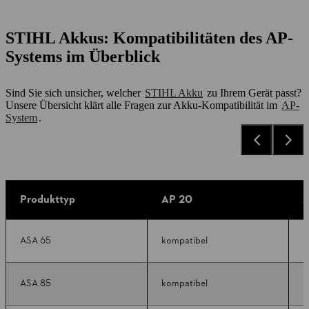
STIHL Akkus: Kompatibilitäten des AP-
Systems im Überblick
Sind Sie sich unsicher, welcher
STIHL Akku
zu Ihrem Gerät passt?
Unsere Übersicht klärt alle Fragen zur Akku-Kompatibilität im
AP-
System
.
Produkttyp
AP 20
A
ASA 65
kompatibel
k
ASA 85
kompatibel
k