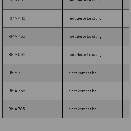
RMA 443
reduzierte Leistung
k
RMA 448
reduzierte Leistung
k
RMA 453
reduzierte Leistung
k
RMA 510
reduzierte Leistung
k
RMA 7
nicht kompatibel
k
RMA 756
nicht kompatibel
k
RMA 765
nicht kompatibel
k