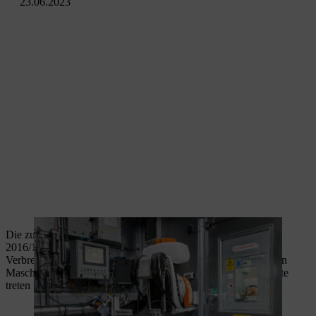
23.06.2023
Die zum September 2016 in Kraft getretene EU-Verordnung
2016/1628 EURO V legt neue Emissionsgrenzwerte für
Verbrennungsmotoren (Benzin- und Dieselmotoren) in mobilen
Maschinen und Geräten fest. Diese neuen Emissionsgrenzwerte
treten für alle STIHL Produkte zum 1. Januar 2019 in Kraft.