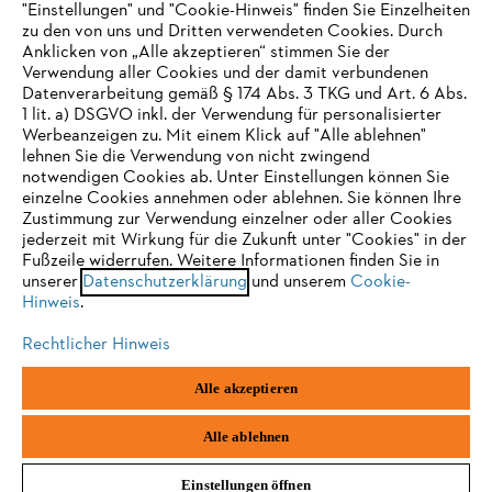
"Einstellungen" und "Cookie-Hinweis" finden Sie Einzelheiten
zu den von uns und Dritten verwendeten Cookies. Durch
Häufig gestellte Fragen
Anklicken von „Alle akzeptieren“ stimmen Sie der
Verwendung aller Cookies und der damit verbundenen
Datenverarbeitung gemäß § 174 Abs. 3 TKG und Art. 6 Abs.
1 lit. a) DSGVO inkl. der Verwendung für personalisierter
IHR BROWSER WIRD NICHT
Werbeanzeigen zu. Mit einem Klick auf "Alle ablehnen"
Service
lehnen Sie die Verwendung von nicht zwingend
UNTERSTÜTZT
notwendigen Cookies ab. Unter Einstellungen können Sie
einzelne Cookies annehmen oder ablehnen. Sie können Ihre
Zustimmung zur Verwendung einzelner oder aller Cookies
Sie nutzen einen Browser, den wir noch nicht unterstützen. Für
jederzeit mit Wirkung für die Zukunft unter "Cookies" in der
eine optimale Nutzung unserer Seite empfehlen wir Ihnen, zu
Fußzeile widerrufen. Weitere Informationen finden Sie in
Datenschutzrichtlinien
Impressum
Cookies
unserer
einem der folgenden Browser zu wechseln:
Datenschutzerklärung
und unserem
Cookie-
Hinweis
.
Rechtliche Informationen
Rechtlicher Hinweis
Firefox
Chrome
Alle akzeptieren
STIHL Gesellschaft m. b. H.
Fachmarktstraße 7
Safari
Edge
2334 Vösendorf
Alle ablehnen
Einstellungen öffnen