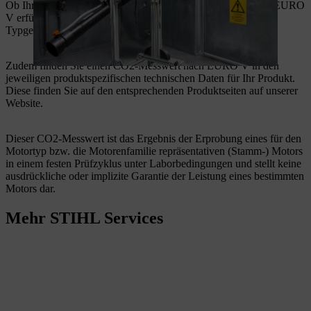
Ob Ihr STIHL Produkt die neuen Emissionsgrenzwerte nach EURO
V erfüllt, können Sie über das Kürzel „2016/1628“ in der
Typgenehmigungsnummer auf Ihrem Produkt erkennen.
Zudem finden Sie einen CO2-Messwert nach EURO V in den
jeweiligen produktspezifischen technischen Daten für Ihr Produkt.
Diese finden Sie auf den entsprechenden Produktseiten auf unserer
Website.
Dieser CO2-Messwert ist das Ergebnis der Erprobung eines für den
Motortyp bzw. die Motorenfamilie repräsentativen (Stamm-) Motors
in einem festen Prüfzyklus unter Laborbedingungen und stellt keine
ausdrückliche oder implizite Garantie der Leistung eines bestimmten
Motors dar.
Mehr STIHL Services