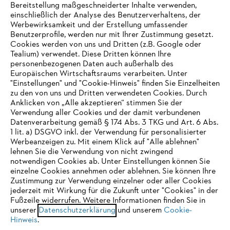
Bereitstellung maßgeschneiderter Inhalte verwenden,
einschließlich der Analyse des Benutzerverhaltens, der
Werbewirksamkeit und der Erstellung umfassender
Benutzerprofile, werden nur mit Ihrer Zustimmung gesetzt.
Cookies werden von uns und Dritten (z.B. Google oder
Tealium) verwendet. Diese Dritten können Ihre
Unternehmen
personenbezogenen Daten auch außerhalb des
Europäischen Wirtschaftsraums verarbeiten. Unter
"Einstellungen" und "Cookie-Hinweis" finden Sie Einzelheiten
zu den von uns und Dritten verwendeten Cookies. Durch
Häufig gestellte Fragen
Anklicken von „Alle akzeptieren“ stimmen Sie der
Verwendung aller Cookies und der damit verbundenen
Datenverarbeitung gemäß § 174 Abs. 3 TKG und Art. 6 Abs.
1 lit. a) DSGVO inkl. der Verwendung für personalisierter
IHR BROWSER WIRD NICHT
Werbeanzeigen zu. Mit einem Klick auf "Alle ablehnen"
Service
lehnen Sie die Verwendung von nicht zwingend
UNTERSTÜTZT
notwendigen Cookies ab. Unter Einstellungen können Sie
einzelne Cookies annehmen oder ablehnen. Sie können Ihre
Zustimmung zur Verwendung einzelner oder aller Cookies
Sie nutzen einen Browser, den wir noch nicht unterstützen. Für
jederzeit mit Wirkung für die Zukunft unter "Cookies" in der
eine optimale Nutzung unserer Seite empfehlen wir Ihnen, zu
Fußzeile widerrufen. Weitere Informationen finden Sie in
Datenschutzrichtlinien
Impressum
Cookies
unserer
einem der folgenden Browser zu wechseln:
Datenschutzerklärung
und unserem
Cookie-
Hinweis
.
Rechtliche Informationen