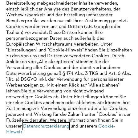
Bereitstellung maßgeschneiderter Inhalte verwenden,
einschließlich der Analyse des Benutzerverhaltens, der
Werbewirksamkeit und der Erstellung umfassender
Benutzerprofile, werden nur mit Ihrer Zustimmung gesetzt.
Cookies werden von uns und Dritten (z.B. Google oder
Tealium) verwendet. Diese Dritten können Ihre
Unternehmen
personenbezogenen Daten auch außerhalb des
Europäischen Wirtschaftsraums verarbeiten. Unter
"Einstellungen" und "Cookie-Hinweis" finden Sie Einzelheiten
zu den von uns und Dritten verwendeten Cookies. Durch
Häufig gestellte Fragen
Anklicken von „Alle akzeptieren“ stimmen Sie der
Verwendung aller Cookies und der damit verbundenen
Datenverarbeitung gemäß § 174 Abs. 3 TKG und Art. 6 Abs.
1 lit. a) DSGVO inkl. der Verwendung für personalisierter
IHR BROWSER WIRD NICHT
Werbeanzeigen zu. Mit einem Klick auf "Alle ablehnen"
Service
lehnen Sie die Verwendung von nicht zwingend
UNTERSTÜTZT
notwendigen Cookies ab. Unter Einstellungen können Sie
einzelne Cookies annehmen oder ablehnen. Sie können Ihre
Zustimmung zur Verwendung einzelner oder aller Cookies
Sie nutzen einen Browser, den wir noch nicht unterstützen. Für
jederzeit mit Wirkung für die Zukunft unter "Cookies" in der
eine optimale Nutzung unserer Seite empfehlen wir Ihnen, zu
Fußzeile widerrufen. Weitere Informationen finden Sie in
Datenschutzrichtlinien
Impressum
Cookies
unserer
einem der folgenden Browser zu wechseln:
Datenschutzerklärung
und unserem
Cookie-
Hinweis
.
Rechtliche Informationen