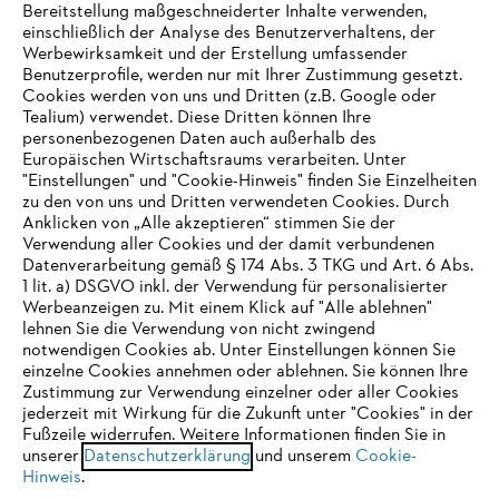
Bereitstellung maßgeschneiderter Inhalte verwenden,
einschließlich der Analyse des Benutzerverhaltens, der
Werbewirksamkeit und der Erstellung umfassender
Benutzerprofile, werden nur mit Ihrer Zustimmung gesetzt.
Cookies werden von uns und Dritten (z.B. Google oder
Tealium) verwendet. Diese Dritten können Ihre
Unternehmen
personenbezogenen Daten auch außerhalb des
Europäischen Wirtschaftsraums verarbeiten. Unter
"Einstellungen" und "Cookie-Hinweis" finden Sie Einzelheiten
zu den von uns und Dritten verwendeten Cookies. Durch
Häufig gestellte Fragen
Anklicken von „Alle akzeptieren“ stimmen Sie der
Verwendung aller Cookies und der damit verbundenen
Datenverarbeitung gemäß § 174 Abs. 3 TKG und Art. 6 Abs.
1 lit. a) DSGVO inkl. der Verwendung für personalisierter
IHR BROWSER WIRD NICHT
Werbeanzeigen zu. Mit einem Klick auf "Alle ablehnen"
Service
lehnen Sie die Verwendung von nicht zwingend
UNTERSTÜTZT
notwendigen Cookies ab. Unter Einstellungen können Sie
einzelne Cookies annehmen oder ablehnen. Sie können Ihre
Zustimmung zur Verwendung einzelner oder aller Cookies
Sie nutzen einen Browser, den wir noch nicht unterstützen. Für
jederzeit mit Wirkung für die Zukunft unter "Cookies" in der
eine optimale Nutzung unserer Seite empfehlen wir Ihnen, zu
Fußzeile widerrufen. Weitere Informationen finden Sie in
Datenschutzrichtlinien
Impressum
Cookies
unserer
einem der folgenden Browser zu wechseln:
Datenschutzerklärung
und unserem
Cookie-
Hinweis
.
Rechtliche Informationen