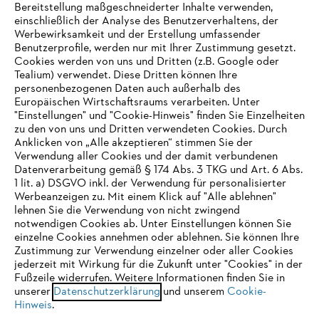
Bereitstellung maßgeschneiderter Inhalte verwenden,
einschließlich der Analyse des Benutzerverhaltens, der
Werbewirksamkeit und der Erstellung umfassender
Benutzerprofile, werden nur mit Ihrer Zustimmung gesetzt.
Cookies werden von uns und Dritten (z.B. Google oder
Tealium) verwendet. Diese Dritten können Ihre
Unternehmen
personenbezogenen Daten auch außerhalb des
Europäischen Wirtschaftsraums verarbeiten. Unter
"Einstellungen" und "Cookie-Hinweis" finden Sie Einzelheiten
zu den von uns und Dritten verwendeten Cookies. Durch
Häufig gestellte Fragen
Anklicken von „Alle akzeptieren“ stimmen Sie der
Verwendung aller Cookies und der damit verbundenen
Datenverarbeitung gemäß § 174 Abs. 3 TKG und Art. 6 Abs.
1 lit. a) DSGVO inkl. der Verwendung für personalisierter
IHR BROWSER WIRD NICHT
Werbeanzeigen zu. Mit einem Klick auf "Alle ablehnen"
Service
lehnen Sie die Verwendung von nicht zwingend
UNTERSTÜTZT
notwendigen Cookies ab. Unter Einstellungen können Sie
einzelne Cookies annehmen oder ablehnen. Sie können Ihre
Zustimmung zur Verwendung einzelner oder aller Cookies
Sie nutzen einen Browser, den wir noch nicht unterstützen. Für
jederzeit mit Wirkung für die Zukunft unter "Cookies" in der
eine optimale Nutzung unserer Seite empfehlen wir Ihnen, zu
Fußzeile widerrufen. Weitere Informationen finden Sie in
Datenschutzrichtlinien
Impressum
Cookies
unserer
einem der folgenden Browser zu wechseln:
Datenschutzerklärung
und unserem
Cookie-
Hinweis
.
Rechtliche Informationen