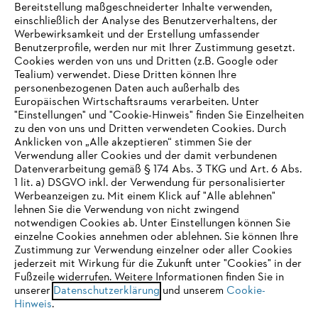
Bereitstellung maßgeschneiderter Inhalte verwenden,
einschließlich der Analyse des Benutzerverhaltens, der
Werbewirksamkeit und der Erstellung umfassender
Benutzerprofile, werden nur mit Ihrer Zustimmung gesetzt.
Cookies werden von uns und Dritten (z.B. Google oder
Tealium) verwendet. Diese Dritten können Ihre
Unternehmen
personenbezogenen Daten auch außerhalb des
Europäischen Wirtschaftsraums verarbeiten. Unter
"Einstellungen" und "Cookie-Hinweis" finden Sie Einzelheiten
zu den von uns und Dritten verwendeten Cookies. Durch
Häufig gestellte Fragen
Anklicken von „Alle akzeptieren“ stimmen Sie der
Verwendung aller Cookies und der damit verbundenen
Datenverarbeitung gemäß § 174 Abs. 3 TKG und Art. 6 Abs.
1 lit. a) DSGVO inkl. der Verwendung für personalisierter
IHR BROWSER WIRD NICHT
Werbeanzeigen zu. Mit einem Klick auf "Alle ablehnen"
Service
lehnen Sie die Verwendung von nicht zwingend
UNTERSTÜTZT
notwendigen Cookies ab. Unter Einstellungen können Sie
einzelne Cookies annehmen oder ablehnen. Sie können Ihre
Zustimmung zur Verwendung einzelner oder aller Cookies
Sie nutzen einen Browser, den wir noch nicht unterstützen. Für
jederzeit mit Wirkung für die Zukunft unter "Cookies" in der
eine optimale Nutzung unserer Seite empfehlen wir Ihnen, zu
Fußzeile widerrufen. Weitere Informationen finden Sie in
Datenschutzrichtlinien
Impressum
Cookies
unserer
einem der folgenden Browser zu wechseln:
Datenschutzerklärung
und unserem
Cookie-
Hinweis
.
Rechtliche Informationen