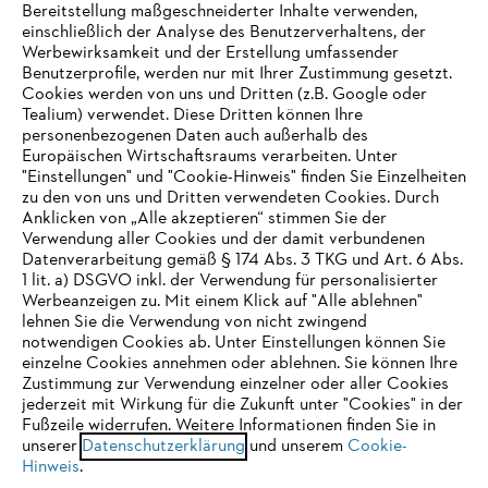
Bereitstellung maßgeschneiderter Inhalte verwenden,
einschließlich der Analyse des Benutzerverhaltens, der
Werbewirksamkeit und der Erstellung umfassender
Benutzerprofile, werden nur mit Ihrer Zustimmung gesetzt.
Cookies werden von uns und Dritten (z.B. Google oder
Tealium) verwendet. Diese Dritten können Ihre
Unternehmen
personenbezogenen Daten auch außerhalb des
Europäischen Wirtschaftsraums verarbeiten. Unter
"Einstellungen" und "Cookie-Hinweis" finden Sie Einzelheiten
zu den von uns und Dritten verwendeten Cookies. Durch
Häufig gestellte Fragen
Anklicken von „Alle akzeptieren“ stimmen Sie der
Verwendung aller Cookies und der damit verbundenen
Datenverarbeitung gemäß § 174 Abs. 3 TKG und Art. 6 Abs.
1 lit. a) DSGVO inkl. der Verwendung für personalisierter
IHR BROWSER WIRD NICHT
Werbeanzeigen zu. Mit einem Klick auf "Alle ablehnen"
Service
lehnen Sie die Verwendung von nicht zwingend
UNTERSTÜTZT
notwendigen Cookies ab. Unter Einstellungen können Sie
einzelne Cookies annehmen oder ablehnen. Sie können Ihre
Zustimmung zur Verwendung einzelner oder aller Cookies
Sie nutzen einen Browser, den wir noch nicht unterstützen. Für
jederzeit mit Wirkung für die Zukunft unter "Cookies" in der
eine optimale Nutzung unserer Seite empfehlen wir Ihnen, zu
Fußzeile widerrufen. Weitere Informationen finden Sie in
Datenschutzrichtlinien
Impressum
Cookies
unserer
einem der folgenden Browser zu wechseln:
Datenschutzerklärung
und unserem
Cookie-
Hinweis
.
Rechtliche Informationen