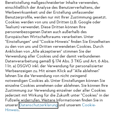
Bereitstellung maßgeschneiderter Inhalte verwenden,
einschließlich der Analyse des Benutzerverhaltens, der
Werbewirksamkeit und der Erstellung umfassender
Benutzerprofile, werden nur mit Ihrer Zustimmung gesetzt.
Cookies werden von uns und Dritten (z.B. Google oder
Tealium) verwendet. Diese Dritten können Ihre
Unternehmen
personenbezogenen Daten auch außerhalb des
Europäischen Wirtschaftsraums verarbeiten. Unter
"Einstellungen" und "Cookie-Hinweis" finden Sie Einzelheiten
zu den von uns und Dritten verwendeten Cookies. Durch
Häufig gestellte Fragen
Anklicken von „Alle akzeptieren“ stimmen Sie der
Verwendung aller Cookies und der damit verbundenen
Datenverarbeitung gemäß § 174 Abs. 3 TKG und Art. 6 Abs.
1 lit. a) DSGVO inkl. der Verwendung für personalisierter
IHR BROWSER WIRD NICHT
Werbeanzeigen zu. Mit einem Klick auf "Alle ablehnen"
Service
lehnen Sie die Verwendung von nicht zwingend
UNTERSTÜTZT
notwendigen Cookies ab. Unter Einstellungen können Sie
einzelne Cookies annehmen oder ablehnen. Sie können Ihre
Zustimmung zur Verwendung einzelner oder aller Cookies
Sie nutzen einen Browser, den wir noch nicht unterstützen. Für
jederzeit mit Wirkung für die Zukunft unter "Cookies" in der
eine optimale Nutzung unserer Seite empfehlen wir Ihnen, zu
Fußzeile widerrufen. Weitere Informationen finden Sie in
Datenschutzrichtlinien
Impressum
Cookies
unserer
einem der folgenden Browser zu wechseln:
Datenschutzerklärung
und unserem
Cookie-
Hinweis
.
Rechtliche Informationen