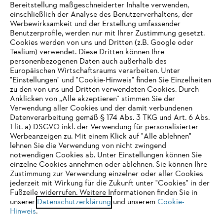
Bereitstellung maßgeschneiderter Inhalte verwenden,
einschließlich der Analyse des Benutzerverhaltens, der
Werbewirksamkeit und der Erstellung umfassender
Benutzerprofile, werden nur mit Ihrer Zustimmung gesetzt.
Cookies werden von uns und Dritten (z.B. Google oder
Tealium) verwendet. Diese Dritten können Ihre
Unternehmen
personenbezogenen Daten auch außerhalb des
Europäischen Wirtschaftsraums verarbeiten. Unter
"Einstellungen" und "Cookie-Hinweis" finden Sie Einzelheiten
zu den von uns und Dritten verwendeten Cookies. Durch
Häufig gestellte Fragen
Anklicken von „Alle akzeptieren“ stimmen Sie der
Verwendung aller Cookies und der damit verbundenen
Datenverarbeitung gemäß § 174 Abs. 3 TKG und Art. 6 Abs.
1 lit. a) DSGVO inkl. der Verwendung für personalisierter
IHR BROWSER WIRD NICHT
Werbeanzeigen zu. Mit einem Klick auf "Alle ablehnen"
Service
lehnen Sie die Verwendung von nicht zwingend
UNTERSTÜTZT
notwendigen Cookies ab. Unter Einstellungen können Sie
einzelne Cookies annehmen oder ablehnen. Sie können Ihre
Zustimmung zur Verwendung einzelner oder aller Cookies
Sie nutzen einen Browser, den wir noch nicht unterstützen. Für
jederzeit mit Wirkung für die Zukunft unter "Cookies" in der
eine optimale Nutzung unserer Seite empfehlen wir Ihnen, zu
Fußzeile widerrufen. Weitere Informationen finden Sie in
Datenschutzrichtlinien
Impressum
Cookies
unserer
einem der folgenden Browser zu wechseln:
Datenschutzerklärung
und unserem
Cookie-
Hinweis
.
Rechtliche Informationen