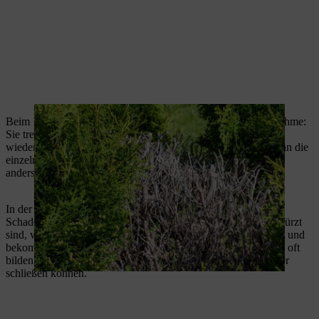
Beim
Schneiden der Eibe
ist in diesem Fall die einzige Ausnahme:
Sie treibt selbst nach starkem Schnitt und auch aus altem Holz
wieder aus. Löcher bilden sich auch bei einer Laubhecke, wenn die
einzelnen Pflanzen punktuell zurückgeschnitten werden. Aber
anders als bei Koniferen wachsen diese Löcher wieder zu.
In der prallen Sonne geschnittene Pflanzen nehmen ebenfalls
Schaden. Sobald die längeren, schattenspendenden Triebe gekürzt
sind, werden die innenliegenden Zweige der Sonne ausgesetzt und
bekommen einen Sonnenbrand. Die Blätter werden braun und oft
bilden sich Lücken, die sich allerdings nach einiger Zeit wieder
schließen können.