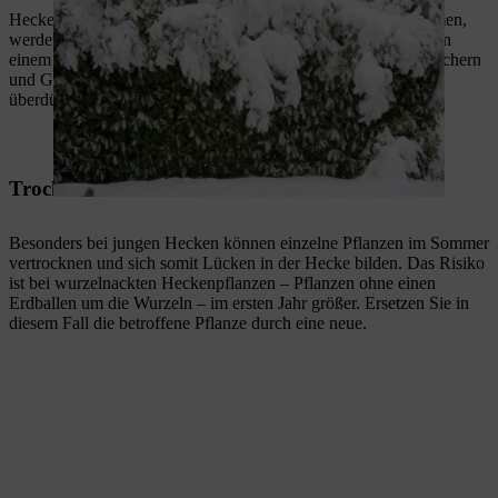
Hecken, die zu viel oder nicht genügend Sonnenlicht bekommen,
werden geschwächt und kahl. Das passiert, wenn die Hecke an
einem schattigen Ort wächst oder von anderen Bäumen, Sträuchern
und Gegenständen verdeckt ist. Auch Staunässe oder ein
überdüngter Boden schaden den Pflanzen.
Trockenheit und Pilzbefall
Besonders bei jungen Hecken können einzelne Pflanzen im Sommer
vertrocknen und sich somit Lücken in der Hecke bilden. Das Risiko
ist bei wurzelnackten Heckenpflanzen – Pflanzen ohne einen
Erdballen um die Wurzeln – im ersten Jahr größer. Ersetzen Sie in
diesem Fall die betroffene Pflanze durch eine neue.