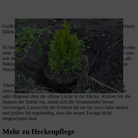
Größere Lücken und Löcher in Hecken lassen sich auf zwei Weisen
füllen:
Es bietet sich zum einen an, die Lücke zu besetzten, indem man eine
neue
Hecke pflanzt
. Der Nachzügler sollte etwa genauso hoch sein
wie der Rest der Hecke. Sonst nehmen die stärkeren Nachbarn alle
Nährstoffe und das Wasser aus dem Boden auf und hemmen das
Wachstum der neuen Pflanze.
Alternativ binden Sie zwei Triebe der Nachbarpflanzen entlang
eines dünnen Bambusstabes an. Legen Sie den Stab waagerecht
oder diagonal über die offene Lücke in der Hecke. Kürzen Sie die
Spitzen der Triebe ein, damit sich die Neuaustriebe besser
verzweigen. Lassen Sie die Schiene für ein bis zwei Jahre stehen
und prüfen Sie regelmäßig, dass die neuen Zweige nicht
eingeschnürt sind.
Mehr zu Heckenpflege