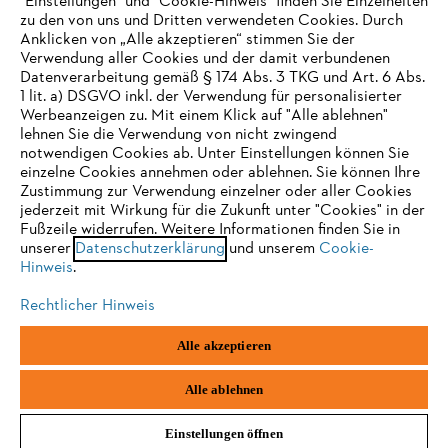
"Einstellungen" und "Cookie-Hinweis" finden Sie Einzelheiten
zu den von uns und Dritten verwendeten Cookies. Durch
Häufig gestellte Fragen
Anklicken von „Alle akzeptieren“ stimmen Sie der
Verwendung aller Cookies und der damit verbundenen
Datenverarbeitung gemäß § 174 Abs. 3 TKG und Art. 6 Abs.
1 lit. a) DSGVO inkl. der Verwendung für personalisierter
IHR BROWSER WIRD NICHT
Werbeanzeigen zu. Mit einem Klick auf "Alle ablehnen"
Service
lehnen Sie die Verwendung von nicht zwingend
UNTERSTÜTZT
notwendigen Cookies ab. Unter Einstellungen können Sie
einzelne Cookies annehmen oder ablehnen. Sie können Ihre
Zustimmung zur Verwendung einzelner oder aller Cookies
Sie nutzen einen Browser, den wir noch nicht unterstützen. Für
jederzeit mit Wirkung für die Zukunft unter "Cookies" in der
eine optimale Nutzung unserer Seite empfehlen wir Ihnen, zu
Fußzeile widerrufen. Weitere Informationen finden Sie in
Datenschutzrichtlinien
Impressum
Cookies
unserer
einem der folgenden Browser zu wechseln:
Datenschutzerklärung
und unserem
Cookie-
Hinweis
.
Rechtliche Informationen
Rechtlicher Hinweis
Firefox
Chrome
Alle akzeptieren
STIHL Gesellschaft m. b. H.
Fachmarktstraße 7
Safari
Edge
2334 Vösendorf
Alle ablehnen
Einstellungen öffnen