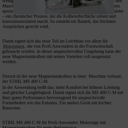
weniger Leistungsgewicht und weniger Vibration, die sich auf den
Maschinenführer überträgt. Der Magnesiumkolben wird in einem
speziellen Gussverfahren hergestellt und durch Elektrolyse gehärtet
– ein chemischer Prozess, der die Kolbenoberfläche robust und
korrosionsresistent macht. So entsteht ein Bauteil, das höchsten
Ansprüchen gerecht wird.
Damit eignet sich das neue Teil im Leichtbau vor allem für
Motorsägen
, die von Profi-Anwendern in der Forstwirtschaft
gebraucht werden. In dieser anspruchsvollen Umgebung kann der
neue Magnesiumkolben mit seinen Vorteilen voll ausgenutzt
werden.
Derzeit ist der neue Magnesiumkolben in einer Maschine verbaut:
der STIHL MS 400 C-M.
In der Anwendung heißt das: mehr Komfort bei höherer Leistung
und gleicher Langlebigkeit. Damit eignet sich die MS 400 C-M mit
ihrer guten Performance hervorragend für anspruchsvolle
Forstarbeiten wie das Entasten. Ein starkes Gerät mit leichter
Bauweise.
STIHL MS 400 C-M für Profi-Anwender: Motorsäge mit
Magnesiumkolben für mehr Performance.