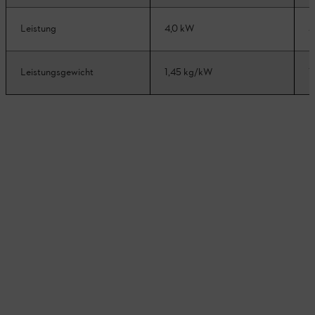
Leistung
4,0 kW
3
Leistungsgewicht
1,45 kg/kW
1