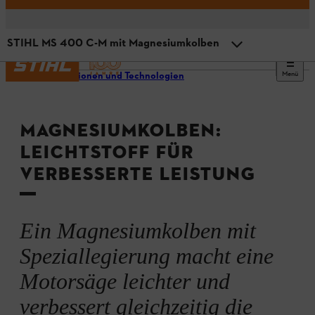
STIHL MS 400 C-M mit Magnesiumkolben
Menü
Innovationen und Technologien
Kolben als Herz des Motors
MAGNESIUMKOLBEN:
Neue Technologie: Magnesiumkolben
LEICHTSTOFF FÜR
VERBESSERTE LEISTUNG
STIHL MS 400 C-M mit Magnesiumkolben
Zusammenfassung
Ein Magnesiumkolben mit
Speziallegierung macht eine
Motorsäge leichter und
verbessert gleichzeitig die