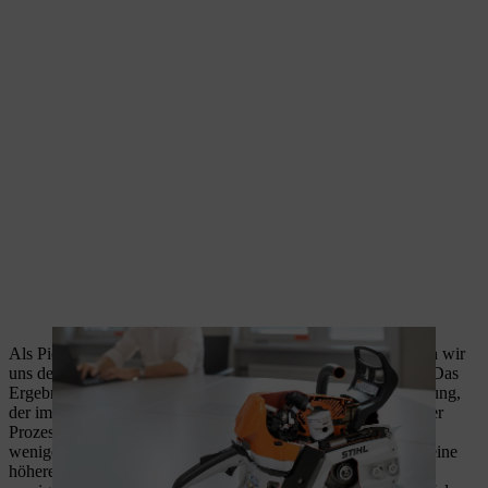
Als Pionier in der Weiterentwicklung von Technologien haben wir
uns dem Bau einer Motorsäge mit Leichtbauteilen gewidmet. Das
Ergebnis ist ein Kolben aus einer speziellen Magnesiumlegierung,
der im hauseigenen
Magnesium-Druckgusswerk
unter genauer
Prozessführung hergestellt wird. Der Magnesiumkolben wiegt
weniger als ein Kolben aus Aluminium und erreicht zugleich eine
höhere Maximaldrehzahl. Das heißt: bessere Performance bei