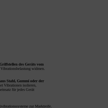
Griffstellen des Geräts vom
er Vibrationsbelastung widmen.
 (aus Stahl, Gummi oder der
t Vibrationen isolieren,
insatz für jedes Gerät
ivibrationssysteme zur Marktreife.