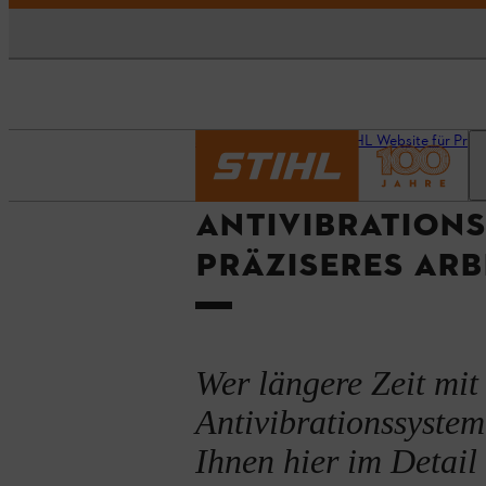
Startseite
Unsere STIHL Website für Profi
ANTIVIBRATIONS
PRÄZISERES ARB
Wer längere Zeit mit
Antivibrationssystem
Ihnen hier im Detail 