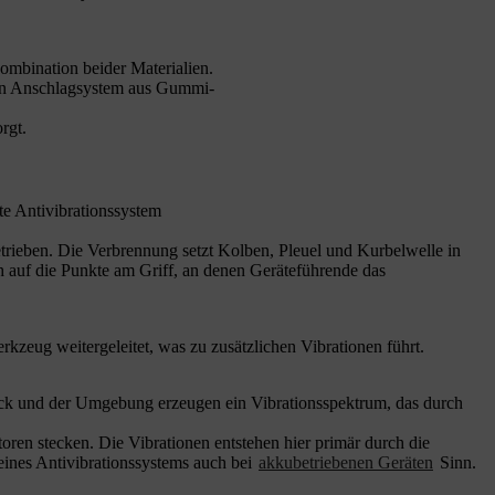
ombination beider Materialien.
xen Anschlagsystem aus Gummi-
orgt.
te Antivibrationssystem
rieben. Die Verbrennung setzt Kolben, Pleuel und Kurbelwelle in
 auf die Punkte am Griff, an denen Geräteführende das
zeug weitergeleitet, was zu zusätzlichen Vibrationen führt.
k und der Umgebung erzeugen ein Vibrationsspektrum, das durch
ren stecken. Die Vibrationen entstehen hier primär durch die
ines Antivibrationssystems auch bei
akkubetriebenen Geräten
Sinn.