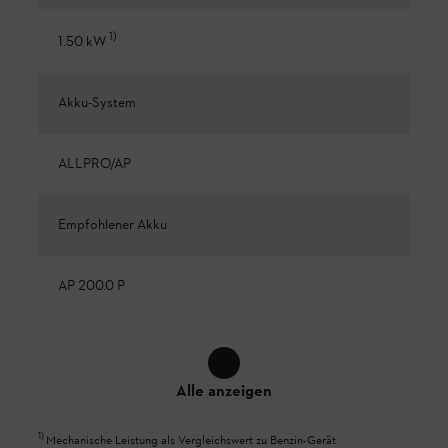
1
)
1.50 kW
Akku-System
ALLPRO/AP
Empfohlener Akku
AP 200.0 P
Alle anzeigen
1
)
Mechanische Leistung als Vergleichswert zu Benzin-Gerät