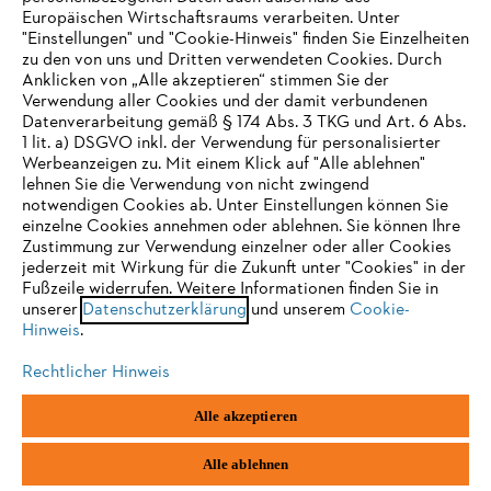
Europäischen Wirtschaftsraums verarbeiten. Unter
"Einstellungen" und "Cookie-Hinweis" finden Sie Einzelheiten
zu den von uns und Dritten verwendeten Cookies. Durch
Anklicken von „Alle akzeptieren“ stimmen Sie der
Verwendung aller Cookies und der damit verbundenen
Datenverarbeitung gemäß § 174 Abs. 3 TKG und Art. 6 Abs.
1 lit. a) DSGVO inkl. der Verwendung für personalisierter
IHR BROWSER WIRD NICHT
Werbeanzeigen zu. Mit einem Klick auf "Alle ablehnen"
lehnen Sie die Verwendung von nicht zwingend
UNTERSTÜTZT
notwendigen Cookies ab. Unter Einstellungen können Sie
einzelne Cookies annehmen oder ablehnen. Sie können Ihre
Zustimmung zur Verwendung einzelner oder aller Cookies
Sie nutzen einen Browser, den wir noch nicht unterstützen. Für
jederzeit mit Wirkung für die Zukunft unter "Cookies" in der
eine optimale Nutzung unserer Seite empfehlen wir Ihnen, zu
Fußzeile widerrufen. Weitere Informationen finden Sie in
unserer
einem der folgenden Browser zu wechseln:
Datenschutzerklärung
und unserem
Cookie-
Hinweis
.
Rechtlicher Hinweis
Firefox
Chrome
Alle akzeptieren
Safari
Edge
Alle ablehnen