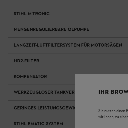
STIHL M-TRONIC
MENGENREGULIERBARE ÖLPUMPE
LANGZEIT-LUFTFILTERSYSTEM FÜR MOTORSÄGEN
HD2-FILTER
KOMPENSATOR
IHR BROW
WERKZEUGLOSER TANKVERSCHLUSS FÜR ÖLTANKS
GERINGES LEISTUNGSGEWICHT
Sie nutzen einen 
wir Ihnen, zu ein
STIHL EMATIC-SYSTEM