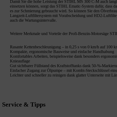
Damit Sie die hohe Leistung der STIHL MS 300 C-M auch langfri
einsetzen können, sorgt das STIHL Ematic-System dafür, dass das
es zur Schmierung gebraucht wird. So können Sie den Ölverbrau
Langzeit-Luftfiltersystem mit Vorabscheidung und HD2-Luftfilter
auch die Wartungsintervalle.
Weitere Merkmale und Vorteile der Profi-Benzin-Motorsäge S
Rasante Kettenbeschleunigung – in 0,25 s von 0 km/h auf 100 k
Kompakte, ergonomische Bauweise und einfache Handhabung
Komfortables Arbeiten, beispielsweise dank besonders ergonomis
Knieauflage
Gut sichtbarer Füllstand des Kraftstofftanks dank 50-%-Markie
Einfacher Zugang zur Ölpumpe – mit Kombi-Steckschlüssel einst
Leichter und schneller zu reinigen dank glatter Unterseite mit 
Service & Tipps