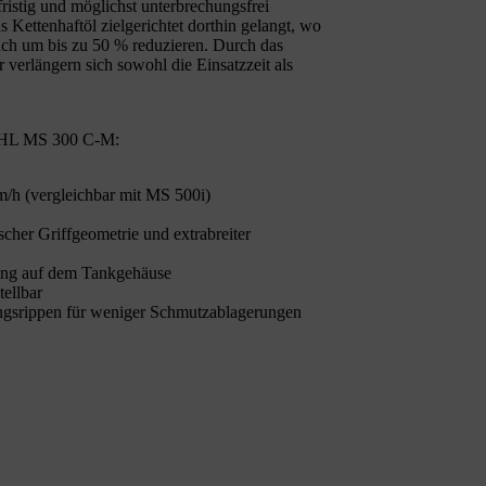
stig und möglichst unterbrechungsfrei
 Kettenhaftöl zielgerichtet dorthin gelangt, wo
ch um bis zu 50 % reduzieren. Durch das
 verlängern sich sowohl die Einsatzzeit als
TIHL MS 300 C-M:
m/h (vergleichbar mit MS 500i)
cher Griffgeometrie und extrabreiter
rung auf dem Tankgehäuse
ellbar
Längsrippen für weniger Schmutzablagerungen