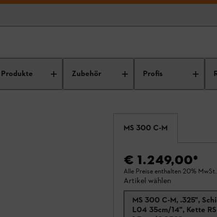
Produkte
Zubehör
Profis
MS 300 C-M
€ 1.249,00
*
Alle Preise enthalten 20% MwSt.
Artikel wählen
MS 300 C-M, .325", Sch
L04 35cm/14", Kette RS