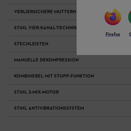
VERLIERSICHERE MUTTERN
STIHL VIER-KANAL-TECHNIK
Firefox
STECHLEISTEN
MANUELLE DEKOMPRESSION
KOMBIHEBEL MIT STOPP-FUNKTION
STIHL 2-MIX-MOTOR
STIHL ANTIVIBRATIONSSYSTEM