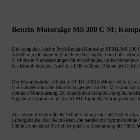
Benzin-Motorsäge MS 300 C-M: Kompakt
Die kompakte, leichte Profi-Benzin-Motorsäge STIHL MS 300 C-M 
Arbeiten in kleineren und mittleren Beständen. Durch ihr hervo
C-M ideale Voraussetzungen für ein schnelles, kräfteschonende
das Brennholzsägen. Auch das Fällen dünner Bäume geht leicht
Der leistungsstarke, effiziente STIHL 2-MIX-Motor liefert die d
Das vollelektronische Motormanagement STIHL M-Tronic 3.0 sorgt
optimale Motorleistung. Zu einer hohen Schnittleistung bei nie
Sägekette zusammen mit der STIHL Light 04-Führungsschiene b
Zur besseren Kontrolle der Schnittrichtung und -tiefe bei Stech
Lüftergehäuse über Stechleisten, die parallel zur Symmetrielinie
Fälllinie unterstützt Sie bei der präzisen Bestimmung der Fällrich