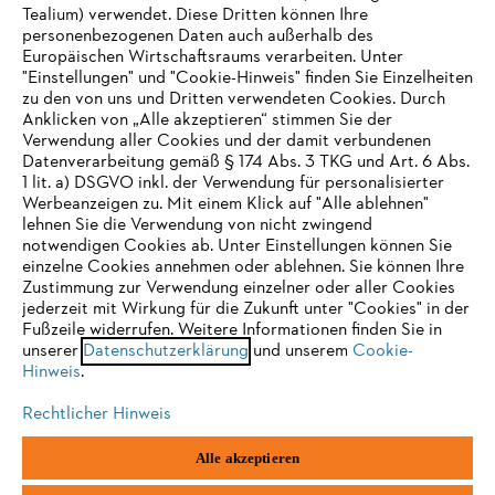
Tealium) verwendet. Diese Dritten können Ihre
Unternehmen
personenbezogenen Daten auch außerhalb des
Europäischen Wirtschaftsraums verarbeiten. Unter
"Einstellungen" und "Cookie-Hinweis" finden Sie Einzelheiten
zu den von uns und Dritten verwendeten Cookies. Durch
Häufig gestellte Fragen
Anklicken von „Alle akzeptieren“ stimmen Sie der
Verwendung aller Cookies und der damit verbundenen
Datenverarbeitung gemäß § 174 Abs. 3 TKG und Art. 6 Abs.
1 lit. a) DSGVO inkl. der Verwendung für personalisierter
IHR BROWSER WIRD NICHT
Werbeanzeigen zu. Mit einem Klick auf "Alle ablehnen"
Service
lehnen Sie die Verwendung von nicht zwingend
UNTERSTÜTZT
notwendigen Cookies ab. Unter Einstellungen können Sie
einzelne Cookies annehmen oder ablehnen. Sie können Ihre
Zustimmung zur Verwendung einzelner oder aller Cookies
Sie nutzen einen Browser, den wir noch nicht unterstützen. Für
jederzeit mit Wirkung für die Zukunft unter "Cookies" in der
eine optimale Nutzung unserer Seite empfehlen wir Ihnen, zu
Fußzeile widerrufen. Weitere Informationen finden Sie in
Datenschutzrichtlinien
Impressum
Cookies
unserer
einem der folgenden Browser zu wechseln:
Datenschutzerklärung
und unserem
Cookie-
Hinweis
.
Rechtliche Informationen
Rechtlicher Hinweis
Firefox
Chrome
Alle akzeptieren
STIHL Gesellschaft m. b. H.
Fachmarktstraße 7