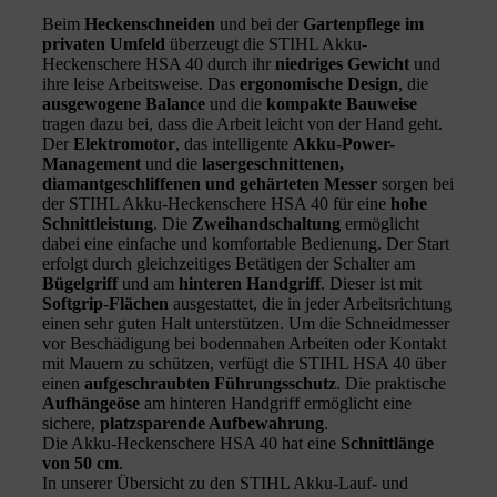
Beim
Heckenschneiden
und bei der
Gartenpflege im
privaten Umfeld
überzeugt die STIHL Akku-
Heckenschere HSA 40 durch ihr
niedriges Gewicht
und
ihre leise Arbeitsweise. Das
ergonomische Design
, die
ausgewogene Balance
und die
kompakte Bauweise
tragen dazu bei, dass die Arbeit leicht von der Hand geht.
Der
Elektromotor
, das intelligente
Akku-Power-
Management
und die
lasergeschnittenen,
diamantgeschliffenen und gehärteten Messer
sorgen bei
der STIHL Akku-Heckenschere HSA 40 für eine
hohe
Schnittleistung
. Die
Zweihandschaltung
ermöglicht
dabei eine einfache und komfortable Bedienung. Der Start
erfolgt durch gleichzeitiges Betätigen der Schalter am
Bügelgriff
und am
hinteren Handgriff
. Dieser ist mit
Softgrip-Flächen
ausgestattet, die in jeder Arbeitsrichtung
einen sehr guten Halt unterstützen. Um die Schneidmesser
vor Beschädigung bei bodennahen Arbeiten oder Kontakt
mit Mauern zu schützen, verfügt die STIHL HSA 40 über
einen
aufgeschraubten Führungsschutz
. Die praktische
Aufhängeöse
am hinteren Handgriff ermöglicht eine
sichere,
platzsparende Aufbewahrung
.
Die Akku-Heckenschere HSA 40 hat eine
Schnittlänge
von 50 cm
.
In unserer Übersicht zu den STIHL Akku-Lauf- und