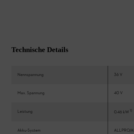
Technische Details
Nennspannung
36 V
Max. Spannung
40 V
1
)
Leistung
0.46 kW
Akku-System
ALLPRO/A