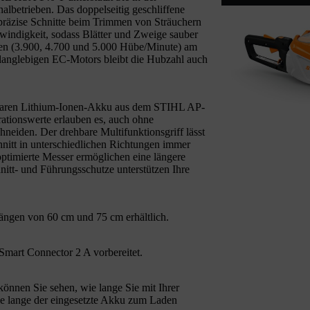
lbetrieben. Das doppelseitig geschliffene
präzise Schnitte beim Trimmen von Sträuchern
indigkeit, sodass Blätter und Zweige sauber
fen (3.900, 4.700 und 5.000 Hübe/Minute) am
d langlebigen EC-Motors bleibt die Hubzahl auch
baren Lithium-Ionen-Akku aus dem STIHL AP-
brationswerte erlauben es, auch ohne
neiden. Der drehbare Multifunktionsgriff lässt
hnitt in unterschiedlichen Richtungen immer
optimierte Messer ermöglichen eine längere
itt- und Führungsschutze unterstützen Ihre
ngen von 60 cm und 75 cm erhältlich.
Smart Connector 2 A vorbereitet.
önnen Sie sehen, wie lange Sie mit Ihrer
 lange der eingesetzte Akku zum Laden