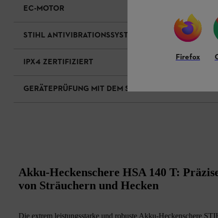
EC-MOTOR
STIHL ANTIVIBRATIONSSYSTEM
Firefox
IPX4 ZERTIFIZIERT
GERÄTEPRÜFUNG MIT DEM SMART CONNECTOR
Akku-Heckenschere HSA 140 T: Präzise
von Sträuchern und Hecken
Die extrem leistungsstarke und robuste Akku-Heckenschere STIH