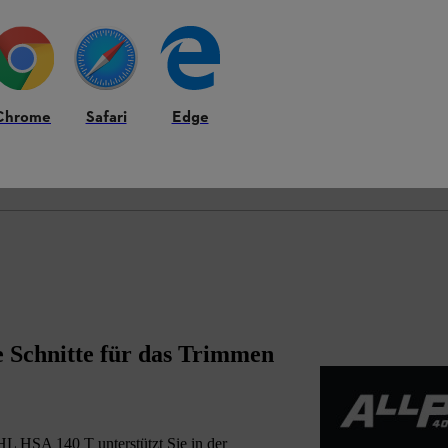
Chrome
Safari
Edge
 Schnitte für das Trimmen
L HSA 140 T unterstützt Sie in der