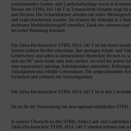
professionellen Garten- und Landschaftspflege sowie in Kommuna
Messer der STIHL HS 140 T in Trimmschnitt-Variante sorgt für 
und Hecken. Die Schneidmesser arbeiten mit hoher Messergeschw
und exakt durchtrennt werden. Sie können die Hubzahl in 3 Stu
drehbaren Multifunktionsgriff einstellen. Dank des robusten un
bei hoher Belastung konstant.
Die Akku-Heckenschere STIHL HSA 140 T ist mit ihrem steck
System äußerst flexibel einsetzbar. Ihre geringen Schall- und Vi
Gehörschutz und selbst in lärmsensiblen Bereichen Hecken zu sch
sich um 90° nach rechts oder links drehen. So wird bei jedem Sc
eine ergonomisch günstige Arbeitsposition unterstützt. Reibungs
Akkulaufzeit und erhöhte Lebensdauer. Die aufgeschraubten Schn
Sicherheit und schützen die Schneidgarnitur.
Die Akku-Heckenschere STIHL HSA 140 T ist in den 2 Schnittlä
Sie ist für die Verwendung mit dem optional erhältlichen STIHL 
In unserer Übersicht zu den STIHL Akku-Lauf- und Ladezeiten k
Akku-Heckenschere STIHL HSA 140 T arbeiten können und wie