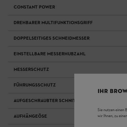
CONSTANT POWER
DREHBARER MULTIFUNKTIONSGRIFF
DOPPELSEITIGES SCHNEIDMESSER
EINSTELLBARE MESSERHUBZAHL
MESSERSCHUTZ
FÜHRUNGSSCHUTZ
IHR BROW
AUFGESCHRAUBTER SCHNITTSCHUTZ
Sie nutzen einen 
wir Ihnen, zu ein
AUFHÄNGEÖSE