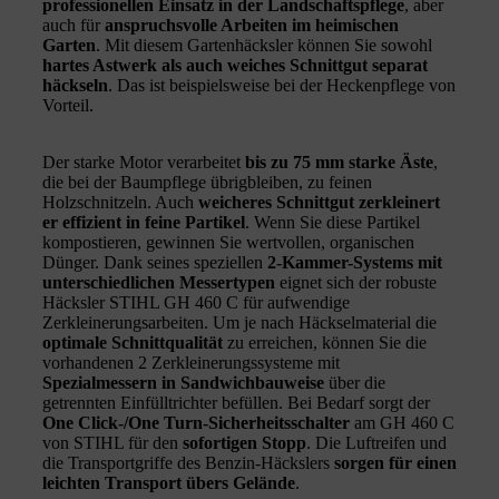
professionellen Einsatz in der Landschaftspflege
, aber
auch für
anspruchsvolle Arbeiten im heimischen
Garten
. Mit diesem Gartenhäcksler können Sie sowohl
hartes Astwerk als auch weiches Schnittgut separat
häckseln
. Das ist beispielsweise bei der Heckenpflege von
Vorteil.
Der starke Motor verarbeitet
bis zu 75 mm starke Äste
,
die bei der Baumpflege übrigbleiben, zu feinen
Holzschnitzeln. Auch
weicheres Schnittgut zerkleinert
er effizient in feine Partikel
. Wenn Sie diese Partikel
kompostieren, gewinnen Sie wertvollen, organischen
Dünger. Dank seines speziellen
2-Kammer-Systems mit
unterschiedlichen Messertypen
eignet sich der robuste
Häcksler STIHL GH 460 C für aufwendige
Zerkleinerungsarbeiten. Um je nach Häckselmaterial die
optimale Schnittqualität
zu erreichen, können Sie die
vorhandenen 2 Zerkleinerungssysteme mit
Spezialmessern in Sandwichbauweise
über die
getrennten Einfülltrichter befüllen. Bei Bedarf sorgt der
One Click-/One Turn-Sicherheitsschalter
am GH 460 C
von STIHL für den
sofortigen Stopp
. Die Luftreifen und
die Transportgriffe des Benzin-Häckslers
sorgen für einen
leichten Transport übers Gelände
.