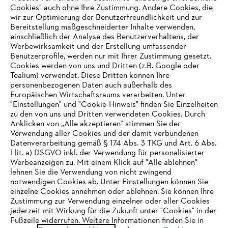
Cookies" auch ohne Ihre Zustimmung. Andere Cookies, die
wir zur Optimierung der Benutzerfreundlichkeit und zur
Bereitstellung maßgeschneiderter Inhalte verwenden,
einschließlich der Analyse des Benutzerverhaltens, der
Werbewirksamkeit und der Erstellung umfassender
Benutzerprofile, werden nur mit Ihrer Zustimmung gesetzt.
Cookies werden von uns und Dritten (z.B. Google oder
Tealium) verwendet. Diese Dritten können Ihre
Unternehmen
personenbezogenen Daten auch außerhalb des
Europäischen Wirtschaftsraums verarbeiten. Unter
"Einstellungen" und "Cookie-Hinweis" finden Sie Einzelheiten
zu den von uns und Dritten verwendeten Cookies. Durch
Häufig gestellte Fragen
Anklicken von „Alle akzeptieren“ stimmen Sie der
Verwendung aller Cookies und der damit verbundenen
Datenverarbeitung gemäß § 174 Abs. 3 TKG und Art. 6 Abs.
1 lit. a) DSGVO inkl. der Verwendung für personalisierter
IHR BROWSER WIRD NICHT
Werbeanzeigen zu. Mit einem Klick auf "Alle ablehnen"
Service
lehnen Sie die Verwendung von nicht zwingend
UNTERSTÜTZT
notwendigen Cookies ab. Unter Einstellungen können Sie
einzelne Cookies annehmen oder ablehnen. Sie können Ihre
Zustimmung zur Verwendung einzelner oder aller Cookies
Sie nutzen einen Browser, den wir noch nicht unterstützen. Für
jederzeit mit Wirkung für die Zukunft unter "Cookies" in der
eine optimale Nutzung unserer Seite empfehlen wir Ihnen, zu
Fußzeile widerrufen. Weitere Informationen finden Sie in
Datenschutzrichtlinien
Impressum
Cookies