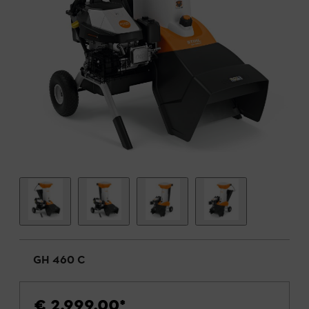
GH 460 C
€ 2.999,00
*