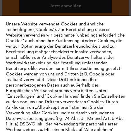
Jetzt anmelden
Unsere Website verwendet Cookies und ähnliche
Technologien ("Cookies"). Zur Bereitstellung unserer
#STIHL
Website verwenden wir bestimmte "unbedingt erforderliche
Cookies" auch ohne Ihre Zustimmung. Andere Cookies, die
wir zur Optimierung der Benutzerfreundlichkeit und zur
Bereitstellung maßgeschneiderter Inhalte verwenden,
einschließlich der Analyse des Benutzerverhaltens, der
Werbewirksamkeit und der Erstellung umfassender
Benutzerprofile, werden nur mit Ihrer Zustimmung gesetzt.
Cookies werden von uns und Dritten (z.B. Google oder
Tealium) verwendet. Diese Dritten können Ihre
Unternehmen
personenbezogenen Daten auch außerhalb des
Europäischen Wirtschaftsraums verarbeiten. Unter
"Einstellungen" und "Cookie-Hinweis" finden Sie Einzelheiten
zu den von uns und Dritten verwendeten Cookies. Durch
Häufig gestellte Fragen
Anklicken von „Alle akzeptieren“ stimmen Sie der
Verwendung aller Cookies und der damit verbundenen
Datenverarbeitung gemäß § 174 Abs. 3 TKG und Art. 6 Abs.
1 lit. a) DSGVO inkl. der Verwendung für personalisierter
IHR BROWSER WIRD NICHT
Werbeanzeigen zu. Mit einem Klick auf "Alle ablehnen"