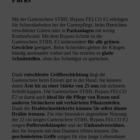
Mit der Gartenschere STIHL Bypass FELCO F2 erledigen
Sie Schneidarbeiten bei der Gartenpflege, beim Herrichten
verwilderter Gärten oder in
Parkanlagen
mit wenig
Kraftaufwand. Mit dem Bypass-Schnitt ist die
Gartenschere STIHL F2 insbesondere
für alle grünen
Gewächse
geeignet. Beim Schneiden gleiten die Klingen
bündig aneinander vorbei und Sie erzielen so
glatte
Schnittstellen
, ohne das Schnittgut zu quetschen.
Dank
rutschfester Griffbeschichtung
liegt die
Gartenschere beim Einsatz gut in der Hand. Sie können
damit
Äste bis zu einer Stärke von 25 mm
mit sicherem
Schnitt kappen. Die Gartenschere STIHL Bypass FELCO
F2 ist damit auch
ideal für die Pflege von Rosen und
anderen Sträuchern mit verhärteten Pflanzenteilen
.
Dank der
Drahtschneidekerbe können Sie selbst dünne
Drähte trennen
. Für eine besonders angenehme Nutzung
der 22 cm langen Gartenschere STIHL Bypass FELCO F2
sorgen
Pufferstoßdämpfer
und der
Einhandverschluss
,
den Sie bequem mit dem Daumen öffnen können. Die
geschmiedeten Griffe
sorgen für eine lange Lebensdauer