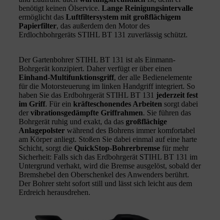
benötigt keinen Ölservice.
Lange Reinigungsintervalle
ermöglicht das
Luftfiltersystem mit großflächigem
Papierfilter
, das außerdem den Motor des
Erdlochbohrgeräts STIHL BT 131 zuverlässig schützt.
Der Gartenbohrer STIHL BT 131 ist als Einmann-
Bohrgerät konzipiert. Daher verfügt er über einen
Einhand-Multifunktionsgriff
, der alle Bedienelemente
für die Motorsteuerung im linken Handgriff integriert. So
haben Sie das Erdbohrgerät STIHL BT 131
jederzeit fest
im Griff
. Für ein
kräfteschonendes Arbeiten
sorgt dabei
der
vibrationsgedämpfte Griffrahmen
. Sie führen das
Bohrgerät ruhig und exakt, da das
großflächige
Anlagepolster
während des Bohrens immer komfortabel
am Körper anliegt. Stoßen Sie dabei einmal auf eine harte
Schicht, sorgt die
QuickStop-Bohrerbremse
für mehr
Sicherheit: Falls sich das Erdbohrgerät STIHL BT 131 im
Untergrund verhakt, wird die Bremse ausgelöst, sobald der
Bremshebel den Oberschenkel des Anwenders berührt.
Der Bohrer steht sofort still und lässt sich leicht aus dem
Erdreich herausdrehen.