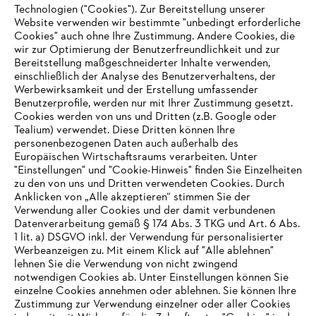
Technologien ("Cookies"). Zur Bereitstellung unserer
#STIHL
Website verwenden wir bestimmte "unbedingt erforderliche
Cookies" auch ohne Ihre Zustimmung. Andere Cookies, die
wir zur Optimierung der Benutzerfreundlichkeit und zur
Bereitstellung maßgeschneiderter Inhalte verwenden,
einschließlich der Analyse des Benutzerverhaltens, der
Werbewirksamkeit und der Erstellung umfassender
Benutzerprofile, werden nur mit Ihrer Zustimmung gesetzt.
Cookies werden von uns und Dritten (z.B. Google oder
Tealium) verwendet. Diese Dritten können Ihre
Unternehmen
personenbezogenen Daten auch außerhalb des
Europäischen Wirtschaftsraums verarbeiten. Unter
"Einstellungen" und "Cookie-Hinweis" finden Sie Einzelheiten
zu den von uns und Dritten verwendeten Cookies. Durch
Häufig gestellte Fragen
Anklicken von „Alle akzeptieren“ stimmen Sie der
Verwendung aller Cookies und der damit verbundenen
Datenverarbeitung gemäß § 174 Abs. 3 TKG und Art. 6 Abs.
1 lit. a) DSGVO inkl. der Verwendung für personalisierter
IHR BROWSER WIRD NICHT
Werbeanzeigen zu. Mit einem Klick auf "Alle ablehnen"
Service
lehnen Sie die Verwendung von nicht zwingend
UNTERSTÜTZT
notwendigen Cookies ab. Unter Einstellungen können Sie
einzelne Cookies annehmen oder ablehnen. Sie können Ihre
Zustimmung zur Verwendung einzelner oder aller Cookies
Sie nutzen einen Browser, den wir noch nicht unterstützen. Für