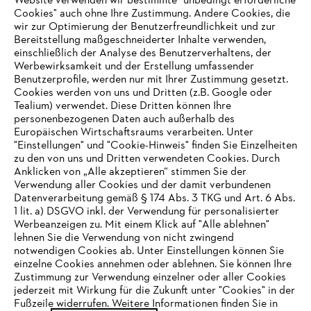
Website verwenden wir bestimmte "unbedingt erforderliche
Cookies" auch ohne Ihre Zustimmung. Andere Cookies, die
wir zur Optimierung der Benutzerfreundlichkeit und zur
Bereitstellung maßgeschneiderter Inhalte verwenden,
einschließlich der Analyse des Benutzerverhaltens, der
Werbewirksamkeit und der Erstellung umfassender
Benutzerprofile, werden nur mit Ihrer Zustimmung gesetzt.
Cookies werden von uns und Dritten (z.B. Google oder
Tealium) verwendet. Diese Dritten können Ihre
personenbezogenen Daten auch außerhalb des
Europäischen Wirtschaftsraums verarbeiten. Unter
"Einstellungen" und "Cookie-Hinweis" finden Sie Einzelheiten
zu den von uns und Dritten verwendeten Cookies. Durch
Anklicken von „Alle akzeptieren“ stimmen Sie der
Verwendung aller Cookies und der damit verbundenen
Datenverarbeitung gemäß § 174 Abs. 3 TKG und Art. 6 Abs.
1 lit. a) DSGVO inkl. der Verwendung für personalisierter
IHR BROWSER WIRD NICHT
Werbeanzeigen zu. Mit einem Klick auf "Alle ablehnen"
lehnen Sie die Verwendung von nicht zwingend
UNTERSTÜTZT
notwendigen Cookies ab. Unter Einstellungen können Sie
einzelne Cookies annehmen oder ablehnen. Sie können Ihre
Zustimmung zur Verwendung einzelner oder aller Cookies
Sie nutzen einen Browser, den wir noch nicht unterstützen. Für
jederzeit mit Wirkung für die Zukunft unter "Cookies" in der
eine optimale Nutzung unserer Seite empfehlen wir Ihnen, zu
Fußzeile widerrufen. Weitere Informationen finden Sie in