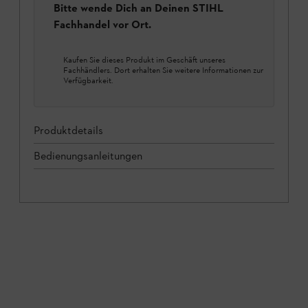
Bitte wende Dich an Deinen STIHL
Fachhandel vor Ort.
Kaufen Sie dieses Produkt im Geschäft unseres
Fachhändlers. Dort erhalten Sie weitere Informationen zur
Verfügbarkeit.
Produktdetails
Bedienungsanleitungen