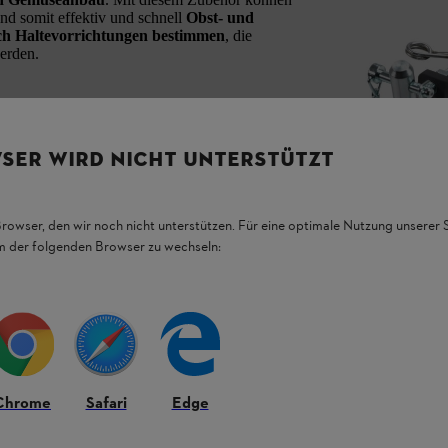
nd somit effektiv und schnell
Obst- und
h Haltevorrichtungen bestimmen
, die
erden.
t folgenden
STIHL Motorhacken
eingesetzt
SER WIRD NICHT UNTERSTÜTZT
Browser, den wir noch nicht unterstützen. Für eine optimale Nutzung unserer
em der folgenden Browser zu wechseln:
Chrome
Safari
Edge