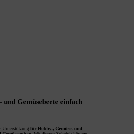
- und Gemüsebeete einfach
te Unterstützung
für Hobby-, Gemüse- und
nd Gemüseanbau
. Mit diesem Zubehör können