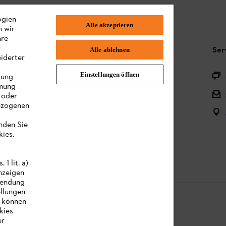
ogien
Alle akzeptieren
n wir
hre
r
Häufig gestellte Fragen
Ser
Alle ablehnen
iderter
Produktregistrierung
Einstellungen öffnen
lung
mmung
Fragen zu unserem Sortiment
 oder
bezogenen
Akkus und Akkugeräte
s
inden Sie
Gebrauchsanleitungen
ies.
1 lit. a)
nzeigen
rwendung
llungen
e können
kies
er