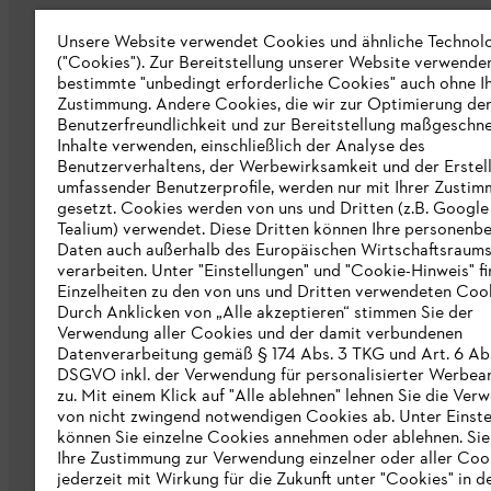
Unsere Website verwendet Cookies und ähnliche Technol
("Cookies"). Zur Bereitstellung unserer Website verwende
bestimmte "unbedingt erforderliche Cookies" auch ohne I
Zustimmung. Andere Cookies, die wir zur Optimierung de
Unternehmen
Benutzerfreundlichkeit und zur Bereitstellung maßgeschne
Inhalte verwenden, einschließlich der Analyse des
Über uns
Benutzerverhaltens, der Werbewirksamkeit und der Erstel
umfassender Benutzerprofile, werden nur mit Ihrer Zusti
Katalog zum Download
gesetzt. Cookies werden von uns und Dritten (z.B. Google
Tealium) verwendet. Diese Dritten können Ihre personen
STIHL Hinweisgebersystem
Daten auch außerhalb des Europäischen Wirtschaftsraum
verarbeiten. Unter "Einstellungen" und "Cookie-Hinweis" f
Presse
Einzelheiten zu den von uns und Dritten verwendeten Cook
Durch Anklicken von „Alle akzeptieren“ stimmen Sie der
STIHL Corporate
Verwendung aller Cookies und der damit verbundenen
Datenverarbeitung gemäß § 174 Abs. 3 TKG und Art. 6 Abs. 
DSGVO inkl. der Verwendung für personalisierter Werbea
zu. Mit einem Klick auf "Alle ablehnen" lehnen Sie die Ve
von nicht zwingend notwendigen Cookies ab. Unter Einste
können Sie einzelne Cookies annehmen oder ablehnen. Si
Ihre Zustimmung zur Verwendung einzelner oder aller Coo
jederzeit mit Wirkung für die Zukunft unter "Cookies" in d