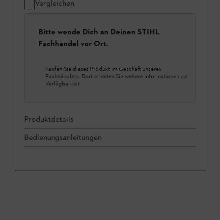
Vergleichen
Bitte wende Dich an Deinen STIHL
Fachhandel vor Ort.
Kaufen Sie dieses Produkt im Geschäft unseres
Fachhändlers. Dort erhalten Sie weitere Informationen zur
Verfügbarkeit.
Produktdetails
Bedienungsanleitungen