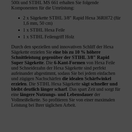
500i und STIHL MS 661 erhalten Sie folgende
Komponenten für die Umrüstung:
2 x Sägekette STIHL 3/8" Rapid Hexa 36RH72 (für
1,6 mm, 50 cm)
1 x STIHL Hexa Feile
1 x STIHL Feilengriff Holz
Durch den speziellen und innovativen Schliff der Hexa
Sägekette erzielen Sie
eine bis zu 10 % höhere
Schnittleistung gegenüber der STIHL 3/8" Rapid
Super Sägekette
. Die
6-Kant-Formen
von Hexa Feile
und Schneidezahn der Hexa Sägekette sind perfekt
aufeinander abgestimmt, sodass Sie bei jedem einfachen
und zügigen Nachschärfen
die idealen Schärfwinkel
erzielen
. Die STIHL Hexa Sägekette
sägt schneller und
bleibt deutlich länger scharf
. Das spart Zeit und sorgt für
eine
längere Nutzungs- und Lebensdauer
der
Vollmeißelkette. So profitieren Sie von einer maximalen
Leistung bei Ihrer täglichen Arbeit.