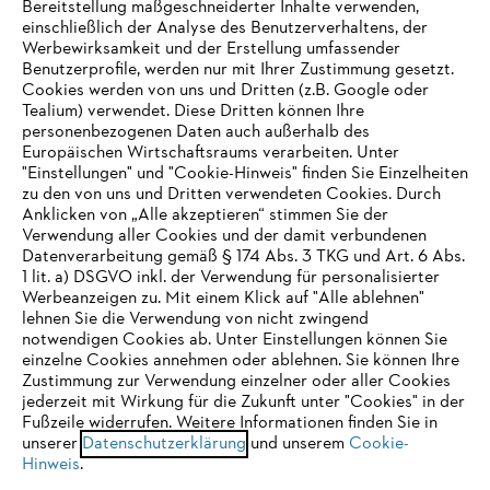
Bereitstellung maßgeschneiderter Inhalte verwenden,
einschließlich der Analyse des Benutzerverhaltens, der
Werbewirksamkeit und der Erstellung umfassender
Benutzerprofile, werden nur mit Ihrer Zustimmung gesetzt.
Cookies werden von uns und Dritten (z.B. Google oder
Tealium) verwendet. Diese Dritten können Ihre
Unternehmen
personenbezogenen Daten auch außerhalb des
Europäischen Wirtschaftsraums verarbeiten. Unter
"Einstellungen" und "Cookie-Hinweis" finden Sie Einzelheiten
zu den von uns und Dritten verwendeten Cookies. Durch
Häufig gestellte Fragen
Anklicken von „Alle akzeptieren“ stimmen Sie der
Verwendung aller Cookies und der damit verbundenen
Datenverarbeitung gemäß § 174 Abs. 3 TKG und Art. 6 Abs.
1 lit. a) DSGVO inkl. der Verwendung für personalisierter
IHR BROWSER WIRD NICHT
Werbeanzeigen zu. Mit einem Klick auf "Alle ablehnen"
Service
lehnen Sie die Verwendung von nicht zwingend
UNTERSTÜTZT
notwendigen Cookies ab. Unter Einstellungen können Sie
einzelne Cookies annehmen oder ablehnen. Sie können Ihre
Zustimmung zur Verwendung einzelner oder aller Cookies
Sie nutzen einen Browser, den wir noch nicht unterstützen. Für
jederzeit mit Wirkung für die Zukunft unter "Cookies" in der
eine optimale Nutzung unserer Seite empfehlen wir Ihnen, zu
Fußzeile widerrufen. Weitere Informationen finden Sie in
Datenschutzrichtlinien
Impressum
Cookies
unserer
einem der folgenden Browser zu wechseln:
Datenschutzerklärung
und unserem
Cookie-
Hinweis
.
Rechtliche Informationen