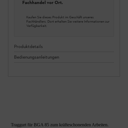
Fachhandel vor Ort.
Kaufen Sie dieses Produkt im Geschäft unseres
Fachhändlers. Dort erhalten Sie weitere Informationen zur
Verfügbarkeit.
Produktdetails
Bedienungsanleitungen
Traggurt für BGA 85 zum kräfteschonenden Arbeiten.