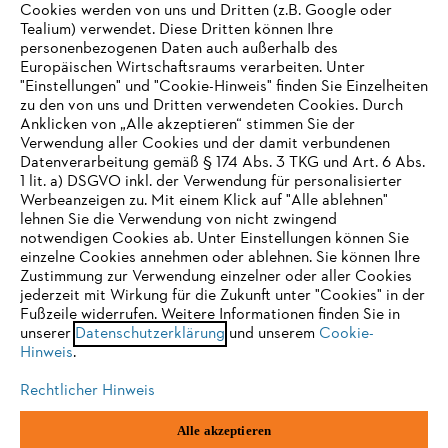
Cookies werden von uns und Dritten (z.B. Google oder
Tealium) verwendet. Diese Dritten können Ihre
Unternehmen
personenbezogenen Daten auch außerhalb des
Europäischen Wirtschaftsraums verarbeiten. Unter
"Einstellungen" und "Cookie-Hinweis" finden Sie Einzelheiten
zu den von uns und Dritten verwendeten Cookies. Durch
Häufig gestellte Fragen
Anklicken von „Alle akzeptieren“ stimmen Sie der
Verwendung aller Cookies und der damit verbundenen
Datenverarbeitung gemäß § 174 Abs. 3 TKG und Art. 6 Abs.
1 lit. a) DSGVO inkl. der Verwendung für personalisierter
IHR BROWSER WIRD NICHT
Werbeanzeigen zu. Mit einem Klick auf "Alle ablehnen"
Service
lehnen Sie die Verwendung von nicht zwingend
UNTERSTÜTZT
notwendigen Cookies ab. Unter Einstellungen können Sie
einzelne Cookies annehmen oder ablehnen. Sie können Ihre
Zustimmung zur Verwendung einzelner oder aller Cookies
Sie nutzen einen Browser, den wir noch nicht unterstützen. Für
jederzeit mit Wirkung für die Zukunft unter "Cookies" in der
eine optimale Nutzung unserer Seite empfehlen wir Ihnen, zu
Fußzeile widerrufen. Weitere Informationen finden Sie in
Datenschutzrichtlinien
Impressum
Cookies
unserer
einem der folgenden Browser zu wechseln:
Datenschutzerklärung
und unserem
Cookie-
Hinweis
.
Rechtliche Informationen
Rechtlicher Hinweis
Firefox
Chrome
Alle akzeptieren
STIHL Gesellschaft m. b. H.