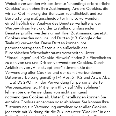
#STIHL
Website verwenden wir bestimmte "unbedingt erforderliche
Cookies" auch ohne Ihre Zustimmung. Andere Cookies, die
wir zur Optimierung der Benutzerfreundlichkeit und zur
Bereitstellung maßgeschneiderter Inhalte verwenden,
einschließlich der Analyse des Benutzerverhaltens, der
Werbewirksamkeit und der Erstellung umfassender
Benutzerprofile, werden nur mit Ihrer Zustimmung gesetzt.
Cookies werden von uns und Dritten (z.B. Google oder
Tealium) verwendet. Diese Dritten können Ihre
Unternehmen
personenbezogenen Daten auch außerhalb des
Europäischen Wirtschaftsraums verarbeiten. Unter
"Einstellungen" und "Cookie-Hinweis" finden Sie Einzelheiten
zu den von uns und Dritten verwendeten Cookies. Durch
Häufig gestellte Fragen
Anklicken von „Alle akzeptieren“ stimmen Sie der
Verwendung aller Cookies und der damit verbundenen
Datenverarbeitung gemäß § 174 Abs. 3 TKG und Art. 6 Abs.
1 lit. a) DSGVO inkl. der Verwendung für personalisierter
IHR BROWSER WIRD NICHT
Werbeanzeigen zu. Mit einem Klick auf "Alle ablehnen"
Service
lehnen Sie die Verwendung von nicht zwingend
UNTERSTÜTZT
notwendigen Cookies ab. Unter Einstellungen können Sie
einzelne Cookies annehmen oder ablehnen. Sie können Ihre
Zustimmung zur Verwendung einzelner oder aller Cookies
Sie nutzen einen Browser, den wir noch nicht unterstützen. Für
jederzeit mit Wirkung für die Zukunft unter "Cookies" in der