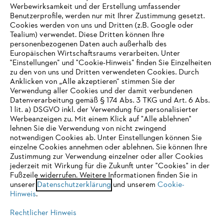
Werbewirksamkeit und der Erstellung umfassender
Benutzerprofile, werden nur mit Ihrer Zustimmung gesetzt.
Cookies werden von uns und Dritten (z.B. Google oder
Tealium) verwendet. Diese Dritten können Ihre
Unternehmen
personenbezogenen Daten auch außerhalb des
Europäischen Wirtschaftsraums verarbeiten. Unter
"Einstellungen" und "Cookie-Hinweis" finden Sie Einzelheiten
zu den von uns und Dritten verwendeten Cookies. Durch
Häufig gestellte Fragen
Anklicken von „Alle akzeptieren“ stimmen Sie der
Verwendung aller Cookies und der damit verbundenen
Datenverarbeitung gemäß § 174 Abs. 3 TKG und Art. 6 Abs.
1 lit. a) DSGVO inkl. der Verwendung für personalisierter
IHR BROWSER WIRD NICHT
Werbeanzeigen zu. Mit einem Klick auf "Alle ablehnen"
Service
lehnen Sie die Verwendung von nicht zwingend
UNTERSTÜTZT
notwendigen Cookies ab. Unter Einstellungen können Sie
einzelne Cookies annehmen oder ablehnen. Sie können Ihre
Zustimmung zur Verwendung einzelner oder aller Cookies
Sie nutzen einen Browser, den wir noch nicht unterstützen. Für
jederzeit mit Wirkung für die Zukunft unter "Cookies" in der
eine optimale Nutzung unserer Seite empfehlen wir Ihnen, zu
Fußzeile widerrufen. Weitere Informationen finden Sie in
Datenschutzrichtlinien
Impressum
Cookies
unserer
einem der folgenden Browser zu wechseln:
Datenschutzerklärung
und unserem
Cookie-
Hinweis
.
Rechtliche Informationen
Rechtlicher Hinweis