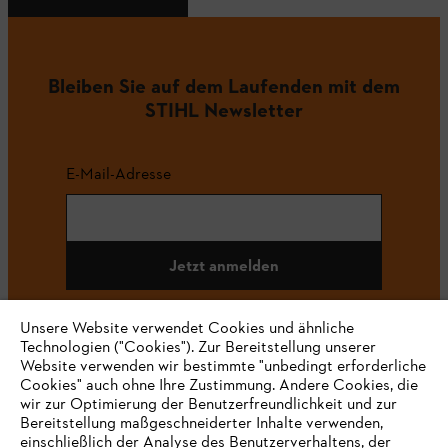
Bleiben Sie auf dem Laufenden mit dem
STIHL Newsletter
E-Mail-Adresse
Jetzt anmelden
Unsere Website verwendet Cookies und ähnliche
Technologien ("Cookies"). Zur Bereitstellung unserer
#STIHL
Website verwenden wir bestimmte "unbedingt erforderliche
Cookies" auch ohne Ihre Zustimmung. Andere Cookies, die
wir zur Optimierung der Benutzerfreundlichkeit und zur
Bereitstellung maßgeschneiderter Inhalte verwenden,
einschließlich der Analyse des Benutzerverhaltens, der