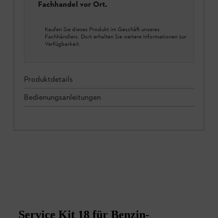
Fachhandel vor Ort.
Kaufen Sie dieses Produkt im Geschäft unseres
Fachhändlers. Dort erhalten Sie weitere Informationen zur
Verfügbarkeit.
Produktdetails
Bedienungsanleitungen
Service Kit 18 für Benzin-