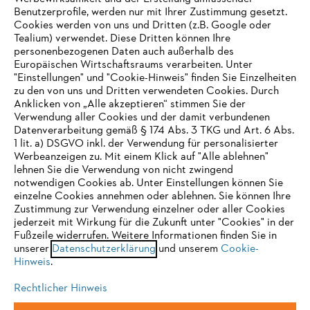
Benutzerprofile, werden nur mit Ihrer Zustimmung gesetzt.
Cookies werden von uns und Dritten (z.B. Google oder
Tealium) verwendet. Diese Dritten können Ihre
Unternehmen
personenbezogenen Daten auch außerhalb des
Europäischen Wirtschaftsraums verarbeiten. Unter
"Einstellungen" und "Cookie-Hinweis" finden Sie Einzelheiten
zu den von uns und Dritten verwendeten Cookies. Durch
Häufig gestellte Fragen
Anklicken von „Alle akzeptieren“ stimmen Sie der
Verwendung aller Cookies und der damit verbundenen
Datenverarbeitung gemäß § 174 Abs. 3 TKG und Art. 6 Abs.
1 lit. a) DSGVO inkl. der Verwendung für personalisierter
IHR BROWSER WIRD NICHT
Werbeanzeigen zu. Mit einem Klick auf "Alle ablehnen"
Service
lehnen Sie die Verwendung von nicht zwingend
UNTERSTÜTZT
notwendigen Cookies ab. Unter Einstellungen können Sie
einzelne Cookies annehmen oder ablehnen. Sie können Ihre
Zustimmung zur Verwendung einzelner oder aller Cookies
Sie nutzen einen Browser, den wir noch nicht unterstützen. Für
jederzeit mit Wirkung für die Zukunft unter "Cookies" in der
eine optimale Nutzung unserer Seite empfehlen wir Ihnen, zu
Fußzeile widerrufen. Weitere Informationen finden Sie in
Datenschutzrichtlinien
Impressum
Cookies
unserer
einem der folgenden Browser zu wechseln:
Datenschutzerklärung
und unserem
Cookie-
Hinweis
.
Rechtliche Informationen
Rechtlicher Hinweis
Firefox
Chrome