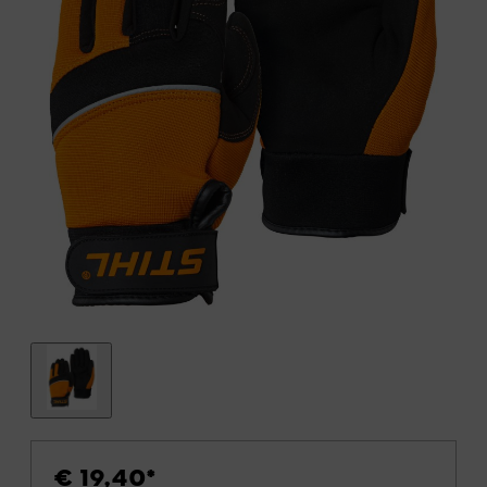
€ 19,40
*