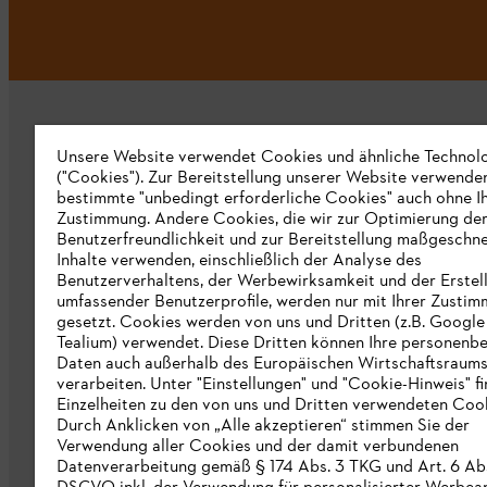
Unsere Website verwendet Cookies und ähnliche Technol
("Cookies"). Zur Bereitstellung unserer Website verwende
bestimmte "unbedingt erforderliche Cookies" auch ohne I
Zustimmung. Andere Cookies, die wir zur Optimierung de
Unternehmen
Benutzerfreundlichkeit und zur Bereitstellung maßgeschne
Inhalte verwenden, einschließlich der Analyse des
Über uns
Benutzerverhaltens, der Werbewirksamkeit und der Erstel
umfassender Benutzerprofile, werden nur mit Ihrer Zusti
Katalog zum Download
gesetzt. Cookies werden von uns und Dritten (z.B. Google
Tealium) verwendet. Diese Dritten können Ihre personen
STIHL Hinweisgebersystem
Daten auch außerhalb des Europäischen Wirtschaftsraum
verarbeiten. Unter "Einstellungen" und "Cookie-Hinweis" f
Presse
Einzelheiten zu den von uns und Dritten verwendeten Cook
Durch Anklicken von „Alle akzeptieren“ stimmen Sie der
STIHL Corporate
Verwendung aller Cookies und der damit verbundenen
Datenverarbeitung gemäß § 174 Abs. 3 TKG und Art. 6 Abs. 