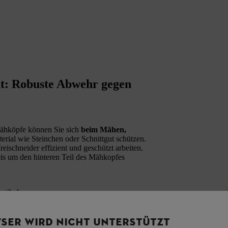
t: Robuste Abwehr gegen
ähköpfe können Sie sich
beim Mähen,
erial wie Steinchen oder Schnittgut schützen.
schneider effizient und geschützt arbeiten.
eis um den hinteren Teil des Mähkopfes
tibel:
SER WIRD NICHT UNTERSTÜTZT