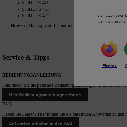
STIHL FS 411
STIHL FS 461
Sie nutzen einen 
STIHL FS 491
wir Ihnen, zu ein
Hinweis
: Mähköpfe dürfen nur mit einem Spezialmähschutz oder
Service & Tipps
Firefox
BEDIENUNGSANLEITUNG
Hier finden Sie die passende Bedienungsanleitungen zu unseren STI
Hier Bedienungsanleitungen finden
FAQ
Haben Sie Fragen? Hier finden Sie die passenden Antworten zu den h
Antworten erhalten in den FAQ