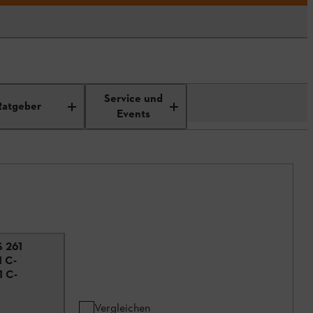
Service und
Ratgeber
Events
S 261
1 C-
1 C-
Vergleichen