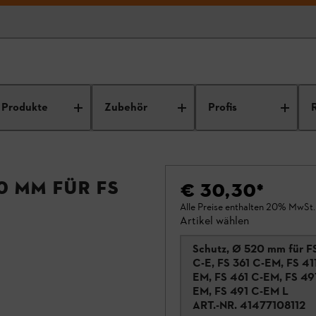
Produkte
Zubehör
Profis
0 mm für FS
€ 30,30
*
Alle Preise enthalten 20% MwSt.
Artikel wählen
Schutz, Ø 520 mm für F
C-E, FS 361 C-EM, FS 41
EM, FS 461 C-EM, FS 49
EM, FS 491 C-EM L
ART.-NR.
41477108112