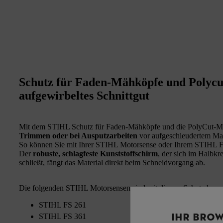
Schutz für Faden-Mähköpfe und Polycu
aufgewirbeltes Schnittgut
Mit dem STIHL Schutz für Faden-Mähköpfe und die PolyCut-M
Trimmen oder bei Ausputzarbeiten
vor aufgeschleudertem Mat
So können Sie
mit Ihrer STIHL Motorsense oder Ihrem STIHL Frei
Der
robuste, schlagfeste Kunststoffschirm
, der sich im Halbkr
schließt, fängt das Material direkt beim Schneidvorgang ab.
Die folgenden STIHL Motorsensen sind mit diesem Schutz kompa
STIHL FS 261
IHR BROW
STIHL FS 361