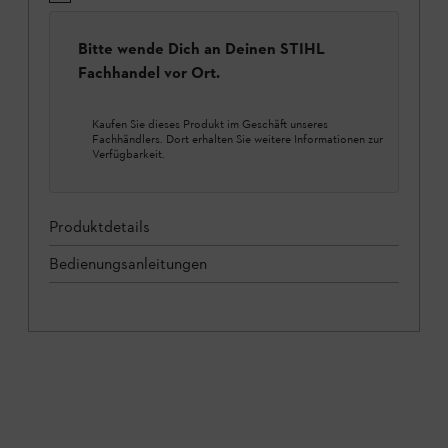
Bitte wende Dich an Deinen STIHL
Fachhandel vor Ort.
Kaufen Sie dieses Produkt im Geschäft unseres
Fachhändlers. Dort erhalten Sie weitere Informationen zur
Verfügbarkeit.
Produktdetails
Bedienungsanleitungen