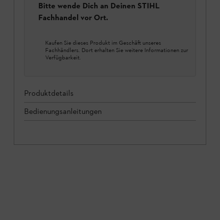
Bitte wende Dich an Deinen STIHL
Fachhandel vor Ort.
Kaufen Sie dieses Produkt im Geschäft unseres
Fachhändlers. Dort erhalten Sie weitere Informationen zur
Verfügbarkeit.
Produktdetails
Bedienungsanleitungen