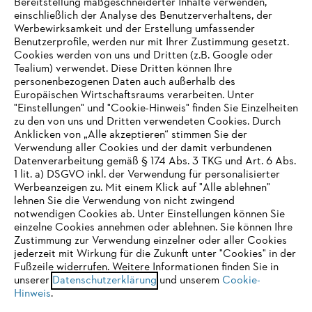
Bereitstellung maßgeschneiderter Inhalte verwenden,
einschließlich der Analyse des Benutzerverhaltens, der
Werbewirksamkeit und der Erstellung umfassender
Benutzerprofile, werden nur mit Ihrer Zustimmung gesetzt.
Cookies werden von uns und Dritten (z.B. Google oder
Tealium) verwendet. Diese Dritten können Ihre
Unternehmen
personenbezogenen Daten auch außerhalb des
Europäischen Wirtschaftsraums verarbeiten. Unter
"Einstellungen" und "Cookie-Hinweis" finden Sie Einzelheiten
zu den von uns und Dritten verwendeten Cookies. Durch
Häufig gestellte Fragen
Anklicken von „Alle akzeptieren“ stimmen Sie der
Verwendung aller Cookies und der damit verbundenen
Datenverarbeitung gemäß § 174 Abs. 3 TKG und Art. 6 Abs.
1 lit. a) DSGVO inkl. der Verwendung für personalisierter
IHR BROWSER WIRD NICHT
Werbeanzeigen zu. Mit einem Klick auf "Alle ablehnen"
Service
lehnen Sie die Verwendung von nicht zwingend
UNTERSTÜTZT
notwendigen Cookies ab. Unter Einstellungen können Sie
einzelne Cookies annehmen oder ablehnen. Sie können Ihre
Zustimmung zur Verwendung einzelner oder aller Cookies
Sie nutzen einen Browser, den wir noch nicht unterstützen. Für
jederzeit mit Wirkung für die Zukunft unter "Cookies" in der
eine optimale Nutzung unserer Seite empfehlen wir Ihnen, zu
Fußzeile widerrufen. Weitere Informationen finden Sie in
Datenschutzrichtlinien
Impressum
Cookies
unserer
einem der folgenden Browser zu wechseln:
Datenschutzerklärung
und unserem
Cookie-
Hinweis
.
Rechtliche Informationen