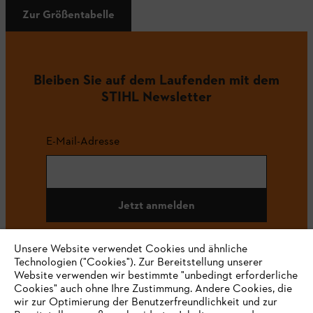
Zur Größentabelle
Bleiben Sie auf dem Laufenden mit dem
STIHL Newsletter
E-Mail-Adresse
Jetzt anmelden
Unsere Website verwendet Cookies und ähnliche
Technologien ("Cookies"). Zur Bereitstellung unserer
#STIHL
Website verwenden wir bestimmte "unbedingt erforderliche
Cookies" auch ohne Ihre Zustimmung. Andere Cookies, die
wir zur Optimierung der Benutzerfreundlichkeit und zur