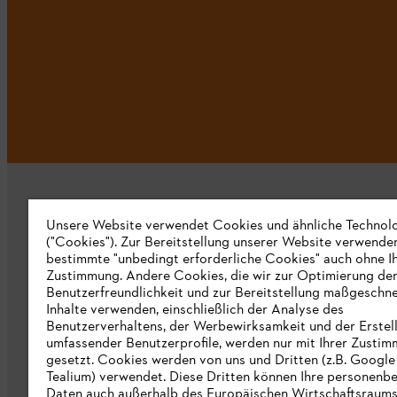
Unsere Website verwendet Cookies und ähnliche Technol
("Cookies"). Zur Bereitstellung unserer Website verwende
bestimmte "unbedingt erforderliche Cookies" auch ohne I
Zustimmung. Andere Cookies, die wir zur Optimierung de
Unternehmen
Benutzerfreundlichkeit und zur Bereitstellung maßgeschne
Inhalte verwenden, einschließlich der Analyse des
Über uns
Benutzerverhaltens, der Werbewirksamkeit und der Erstel
umfassender Benutzerprofile, werden nur mit Ihrer Zusti
Katalog zum Download
gesetzt. Cookies werden von uns und Dritten (z.B. Google
Tealium) verwendet. Diese Dritten können Ihre personen
STIHL Hinweisgebersystem
Daten auch außerhalb des Europäischen Wirtschaftsraum