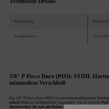
Technische Details
Kettenteilung
9,32mm/3/
Treibglieddicke
1,3mm/.05
3/8" P Picco Duro (PD3): STIHL Hartme
minimalem Verschleiß
Die 3/8" P Picco Duro (PD3) ist eine hartmetallbestückte Niedrig
scharf
bleibt als herkömmliche Sägeketten. Das ist ideal für
Priv
Handwerker, die nah am Boden arbeiten oder verschmutztes