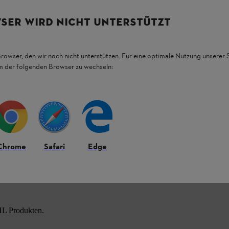
xtrem robust und verschleißarm
.
SER WIRD NICHT UNTERSTÜTZT
on 1,3 mm durch eine
hohe Schnittleistung
aus.
 selbst bei schwierigen Bedingungen auch
eim
Brennholzsägen
. Dabei arbeitet die 3/8
Browser, den wir noch nicht unterstützen. Für eine optimale Nutzung unserer
fortabel und sicher schneiden.
em der folgenden Browser zu wechseln:
, sondern mit einem Schärfgerät nachgeschärft.
 unserer
Fachhändler
vor Ort professionell
Chrome
Safari
Edge
HL Produkten.