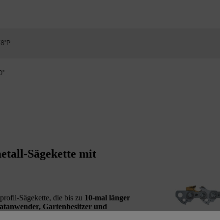
8"P
0"
tall-Sägekette mit
profil-Sägekette, die bis zu
10-mal länger
atanwender, Gartenbesitzer und
 Holz sägen
. Die 3/8" P Picco Duro (PD3)