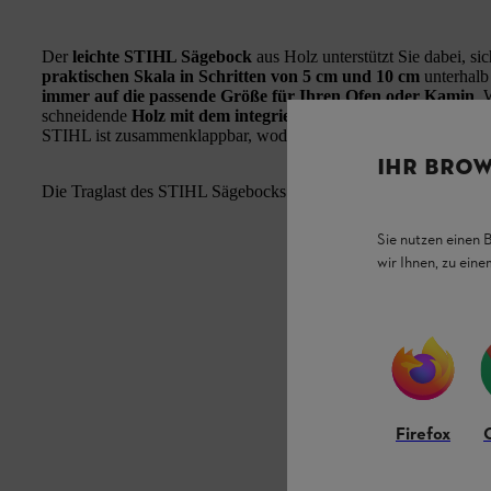
Der
leichte STIHL Sägebock
aus Holz unterstützt Sie dabei, si
praktischen Skala in Schritten von 5 cm und 10 cm
unterhalb
immer auf die passende Größe für Ihren Ofen oder Kamin
. 
schneidende
Holz mit dem integrierten Band sicher fixieren
, 
STIHL ist zusammenklappbar, wodurch er
besonders einfach z
IHR BROW
Die Traglast des STIHL Sägebocks aus Holz beträgt
maximal 7
Sie nutzen einen 
wir Ihnen, zu ein
Firefox