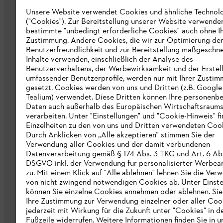
Unsere Website verwendet Cookies und ähnliche Technol
("Cookies"). Zur Bereitstellung unserer Website verwende
bestimmte "unbedingt erforderliche Cookies" auch ohne I
Zustimmung. Andere Cookies, die wir zur Optimierung de
Unternehmen
Benutzerfreundlichkeit und zur Bereitstellung maßgeschne
Inhalte verwenden, einschließlich der Analyse des
Über uns
Benutzerverhaltens, der Werbewirksamkeit und der Erstel
umfassender Benutzerprofile, werden nur mit Ihrer Zusti
Katalog zum Download
gesetzt. Cookies werden von uns und Dritten (z.B. Google
Tealium) verwendet. Diese Dritten können Ihre personen
STIHL Hinweisgebersystem
Daten auch außerhalb des Europäischen Wirtschaftsraum
verarbeiten. Unter "Einstellungen" und "Cookie-Hinweis" f
Presse
Einzelheiten zu den von uns und Dritten verwendeten Cook
Durch Anklicken von „Alle akzeptieren“ stimmen Sie der
STIHL Corporate
Verwendung aller Cookies und der damit verbundenen
Datenverarbeitung gemäß § 174 Abs. 3 TKG und Art. 6 Abs. 
DSGVO inkl. der Verwendung für personalisierter Werbea
zu. Mit einem Klick auf "Alle ablehnen" lehnen Sie die Ve
von nicht zwingend notwendigen Cookies ab. Unter Einste
können Sie einzelne Cookies annehmen oder ablehnen. Si
Ihre Zustimmung zur Verwendung einzelner oder aller Coo
jederzeit mit Wirkung für die Zukunft unter "Cookies" in d
Datenschutzrichtlinien
Impressum
Co
Fußzeile widerrufen. Weitere Informationen finden Sie in u