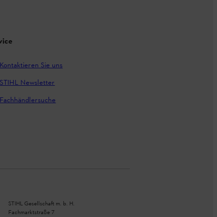
vice
Kontaktieren Sie uns
STIHL Newsletter
Fachhändlersuche
STIHL Gesellschaft m. b. H.
Fachmarktstraße 7