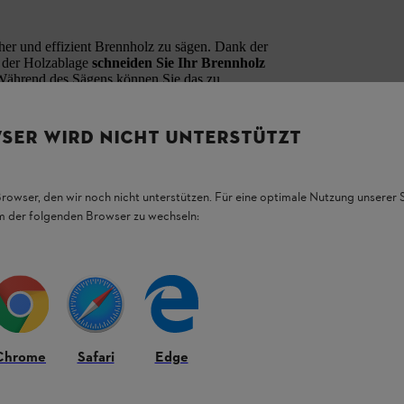
cher und effizient Brennholz zu sägen. Dank der
 der Holzablage
schneiden Sie Ihr Brennholz
Während des Sägens können Sie das zu
sodass es nicht wegrutscht. Der Sägebock von
u transportieren und zu verstauen
ist.
SER WIRD NICHT UNTERSTÜTZT
0 kg
.
Browser, den wir noch nicht unterstützen. Für eine optimale Nutzung unserer
em der folgenden Browser zu wechseln:
Chrome
Safari
Edge